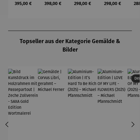
Regulärer Preis:
Regulärer Preis:
Regulärer Preis:
Regulärer Preis:
Reg
395,00 €
398,00 €
298,00 €
298,00 €
28
Kandinsky
gerahmt –
To Be Rich
MY LIFE -
MY
Michael
(2025) –
FLOWERS
(2
Ferner
Michael
(2025) –
Mi
Pfannsch
Michael
Pfa
midt
Pfannsch
m
Produktgalerie überspringen
midt
Topseller aus der Kategorie Gemälde &
Bilder
Der