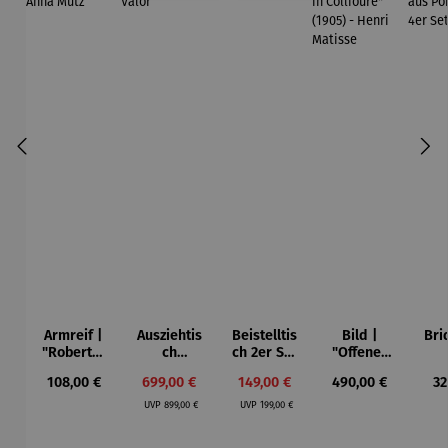
Armreif |
Ausziehtis
Beistelltis
Bild |
Bri
"Roberta"
ch
ch 2er Set
"Offenes
– Anna
Aluminium
– Dalias
Fenster in
Esp
Regulärer Preis:
Verkaufspreis:
Verkaufspreis:
Regulärer Preis:
Re
108,00 €
699,00 €
149,00 €
490,00 €
32
Mütz
– Valor
Collioure"
ech
Regulärer Preis:
Regulärer Preis:
(1905) -
Por
UVP
899,00 €
UVP
199,00 €
Henri
| 4
Matisse