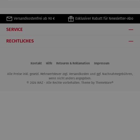
Versandkostenfrei ab 90 €
Exklusiver Rabatt für Newsletter-Abo
SERVICE
RECHTLICHES
Kontakt
Hilfe
Retouren & Reklamation
Impressum
Alle Preise inkl. gesetzl. Mehrwertsteuer zzgl.
Versandkosten
und ggf. Nachnahmegebühren,
wenn nicht anders angegeben.
© 2026 WAZ - Alle Rechte vorbehalten. Theme by
ThemeWare®