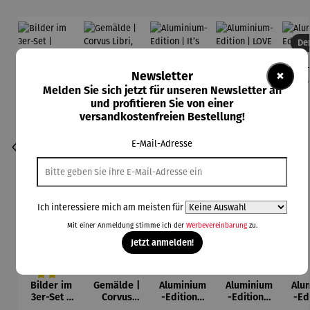
Der
×
Newsletter
Melden Sie sich jetzt für unseren Newsletter an
und profitieren Sie von einer
versandkostenfreien Bestellung!
E-Mail-Adresse
Ich interessiere mich am meisten für
Mit einer Anmeldung stimme ich der
Werbevereinbarung
zu.
Jetzt anmelden!
Bilder im
Gemälde |
Aluminium
Aluminium
Alu
Durchschnittliche Bewertung von 5 von 5 Sternen
3er-Set |
Corvus
-Edition |
-Edition |
-Ed
Wassily
Libri,
It’s Hard
LOVE OF
LO