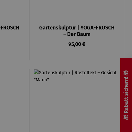
A-FROSCH
Gartenskulptur | YOGA-FROSCH
– Der Baum
reis:
Regulärer Preis:
95,00 €
🎁 Rabatt sichern! 🎁