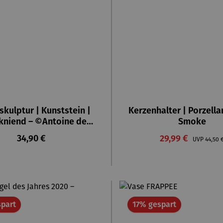
skulptur | Kunststein |
Kerzenhalter | Porzella
 kniend – ©Antoine de
Smoke
Saint-Exupéry
Regulärer Preis:
Verkaufspreis:
34,90 €
29,99 €
Regulä
UVP
44,50 
Rabatt
Rabatt
part
17% gespart