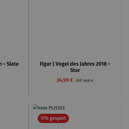
n – Slate
Figur | Vogel des Jahres 2018 –
Star
Verkaufspreis:
rer Preis:
24,99 €
Regulärer Preis:
€
UVP
39,95 €
Rabatt
17% gespart