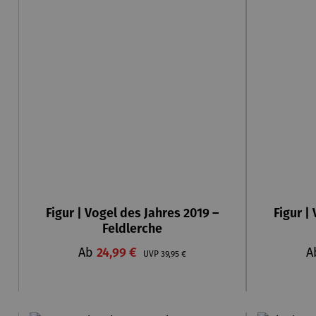
Figur | Vogel des Jahres 2019 –
Figur |
Feldlerche
Verkaufspreis:
V
Ab
24,99 €
Regulärer Preis:
A
UVP
39,95 €