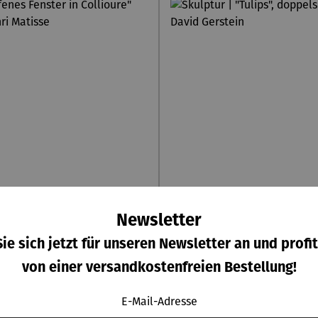
Newsletter
ie sich jetzt für unseren Newsletter an und profit
von einer versandkostenfreien Bestellung!
 | "Offenes Fenster in
Skulptur | "Tulips
ioure" (1905) - Henri
doppelseitig – David 
E-Mail-Adresse
Matisse
Regulärer Preis:
Regulärer Pr
490,00 €
368,00 €