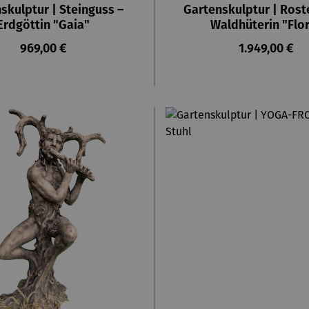
skulptur | Steinguss –
Gartenskulptur | Roste
Erdgöttin "Gaia"
Waldhüterin "Flo
Regulärer Preis:
Regulärer Pr
969,00 €
1.949,00 €