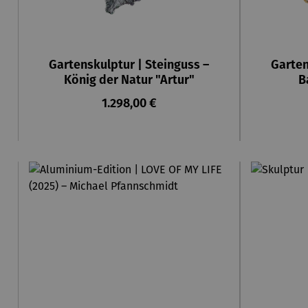
Gartenskulptur | Steinguss –
Garten
König der Natur "Artur"
B
Regulärer Preis:
1.298,00 €