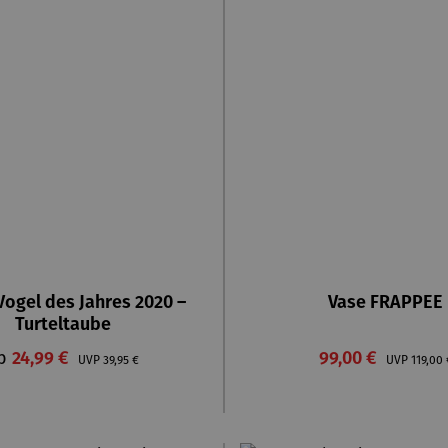
 Vogel des Jahres 2020 –
Vase FRAPPEE
Turteltaube
erkaufspreis:
Verkaufspreis:
b
24,99 €
Regulärer Preis:
99,00 €
Regulär
UVP
39,95 €
UVP
119,00 