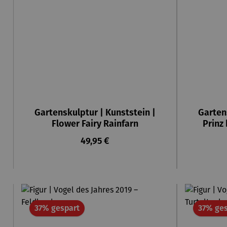
Gartenskulptur | Kunststein |
Garten
Flower Fairy Rainfarn
Prinz
Regulärer Preis:
49,95 €
Rabatt
37% gespart
37% ges