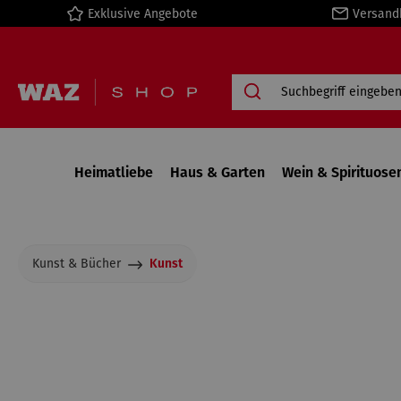
Exklusive Angebote
Versand
springen
Zur Hauptnavigation springen
Heimatliebe
Haus & Garten
Wein & Spirituose
Kunst & Bücher
Kunst