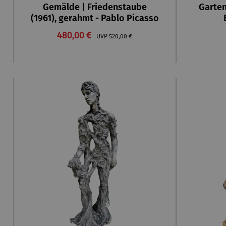
Gemälde | Friedenstaube
Garten
(1961), gerahmt - Pablo Picasso
Verkaufspreis:
480,00 €
Regulärer Preis:
UVP
520,00 €