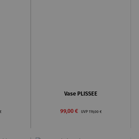
Vase PLISSEE
Verkaufspreis:
er Preis:
99,00 €
Regulärer Preis:
€
UVP
119,00 €