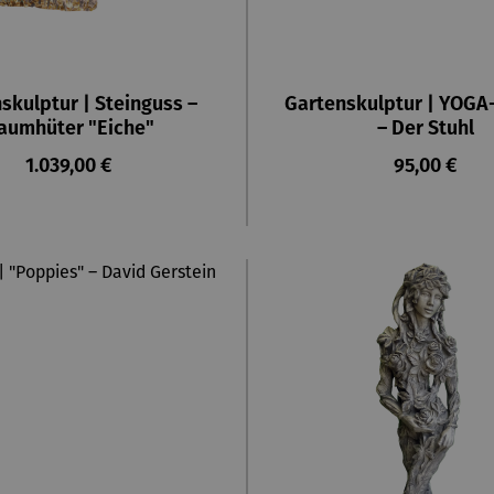
skulptur | Steinguss –
Gartenskulptur | YOG
aumhüter "Eiche"
– Der Stuhl
Regulärer Preis:
Regulärer P
1.039,00 €
95,00 €