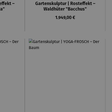
ffekt –
Gartenskulptur | Rosteffekt –
ra"
Waldhüter "Bacchus"
eis:
Regulärer Preis:
1.949,00 €