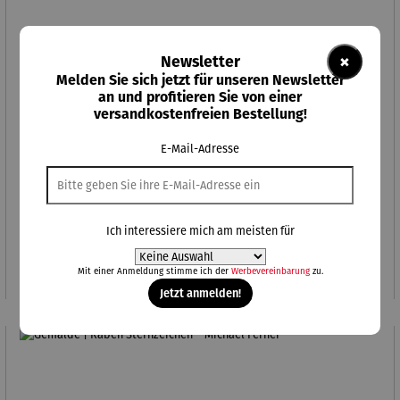
×
Newsletter
Melden Sie sich jetzt für unseren Newsletter
an und profitieren Sie von einer
versandkostenfreien Bestellung!
E-Mail-Adresse
Gemälde | Home Sweet Home Office (II) – Michael Ferner
Ich interessiere mich am meisten für
Regulärer Preis:
460,00 €
Mit einer Anmeldung stimme ich der
Werbevereinbarung
zu.
Jetzt anmelden!