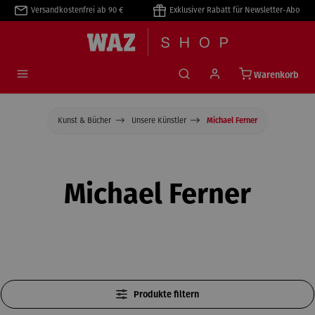
Versandkostenfrei ab 90 €
Exklusiver Rabatt für Newsletter-Abo
alt springen
Warenkorb
Kunst & Bücher
Unsere Künstler
Michael Ferner
Michael Ferner
Produkte filtern