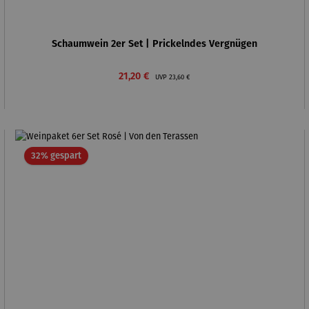
Schaumwein 2er Set | Prickelndes Vergnügen
Verkaufspreis:
Regulärer Preis:
21,20 €
UVP
23,60 €
Rabatt
32% gespart