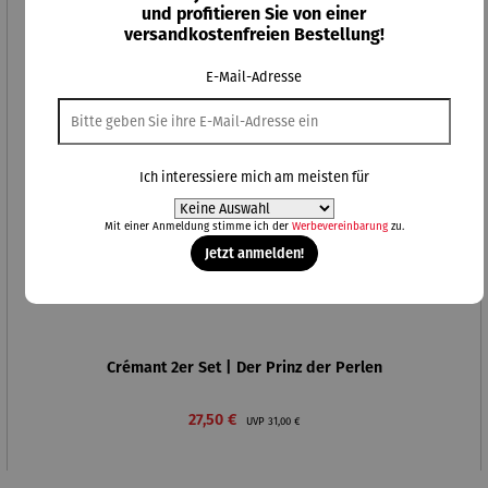
und profitieren Sie von einer
versandkostenfreien Bestellung!
E-Mail-Adresse
Ich interessiere mich am meisten für
Mit einer Anmeldung stimme ich der
Werbevereinbarung
zu.
Jetzt anmelden!
Crémant 2er Set | Der Prinz der Perlen
Verkaufspreis:
Regulärer Preis:
27,50 €
UVP
31,00 €