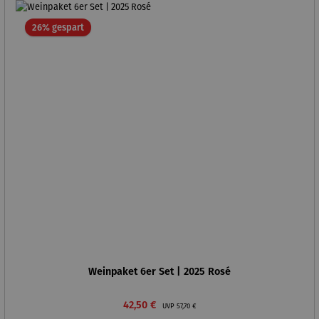
Rabatt
26% gespart
Weinpaket 6er Set | 2025 Rosé
Verkaufspreis:
Regulärer Preis:
42,50 €
UVP
57,70 €