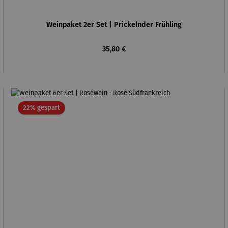
Weinpaket 2er Set | Prickelnder Frühling
Regulärer Preis:
35,80 €
Rabatt
22% gespart