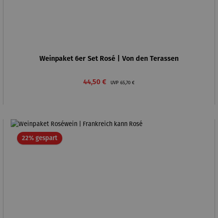
Weinpaket 6er Set Rosé | Von den Terassen
Verkaufspreis:
Regulärer Preis:
44,50 €
UVP
65,70 €
Rabatt
22% gespart