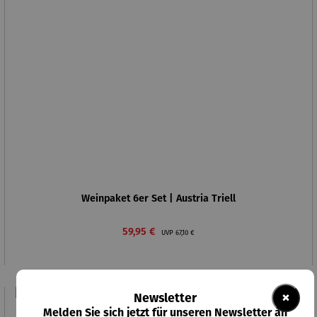
Weinpaket 6er Set | Austria Triell
Verkaufspreis:
Regulärer Preis:
59,95 €
UVP
67,10 €
×
Newsletter
Melden Sie sich jetzt für unseren Newsletter an
Rabatt
11% gespart