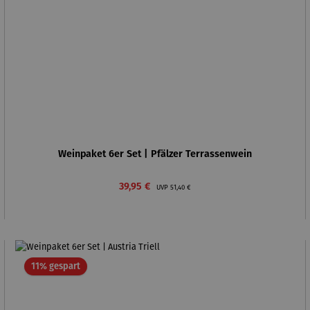
Weinpaket 6er Set | Pfälzer Terrassenwein
Verkaufspreis:
Regulärer Preis:
39,95 €
UVP
51,40 €
Rabatt
11% gespart