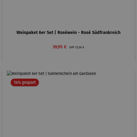
Weinpaket 6er Set | Roséwein - Rosé Südfrankreich
Verkaufspreis:
Regulärer Preis:
39,95 €
UVP
51,00 €
Rabatt
16% gespart