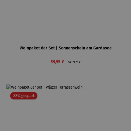
Weinpaket 6er Set | Sonnenschein am Gardasee
Verkaufspreis:
Regulärer Preis:
59,95 €
UVP
71,70 €
Rabatt
22% gespart