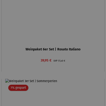
Weinpaket 6er Set | Rosato Italiano
Verkaufspreis:
Regulärer Preis:
39,95 €
UVP
51,40 €
Rabatt
7% gespart