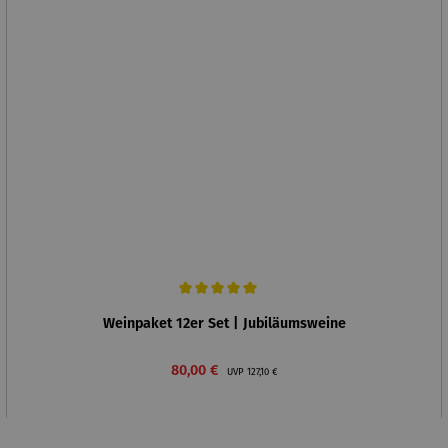
Durchschnittliche Bewertung von 5 von 5 Sternen
Weinpaket 12er Set | Jubiläumsweine
Verkaufspreis:
Regulärer Preis:
80,00 €
UVP
127,10 €