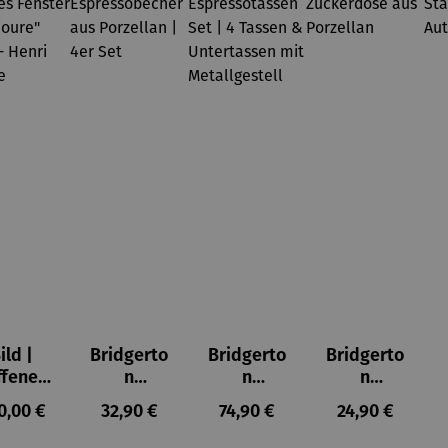
ild |
Bridgerto
Bridgerto
Bridgerto
ffenes
n
n
n
ster in
Espresso
Espressot
Zuckerdo
ulärer Preis:
Regulärer Preis:
Regulärer Preis:
Regulärer Prei
0,00 €
32,90 €
74,90 €
24,90 €
lioure"
becher
assen Set
se aus
905) -
aus
| 4 Tassen
Porzellan