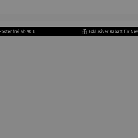
enri
Porzellan
&
tisse
| 4er Set
Untertass
en mit
Metallges
kostenfrei ab 90 €
Exklusiver Rabatt für Ne
tell