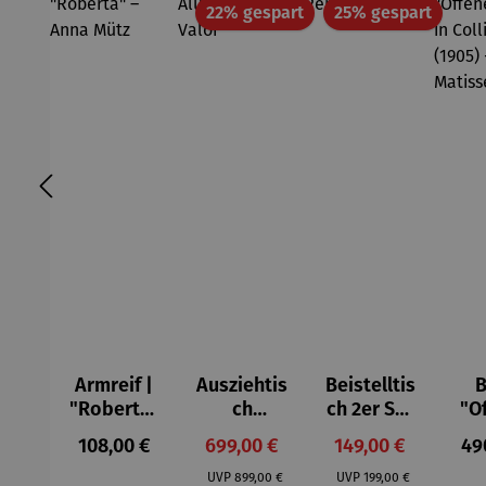
Rabatt
Rabatt
22% gespart
25% gespart
Armreif |
Ausziehtis
Beistelltis
B
"Roberta"
ch
ch 2er Set
"O
– Anna
Aluminium
– Dalias
Fen
Regulärer Preis:
Verkaufspreis:
Verkaufspreis:
Reg
108,00 €
699,00 €
149,00 €
49
Mütz
– Valor
Col
Regulärer Preis:
Regulärer Preis:
(1
UVP
899,00 €
UVP
199,00 €