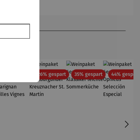
Romero
Britto
att
Rabatt
Rabatt
Rabatt
36% gespart
26% gespart
35% gespart
44% gespart