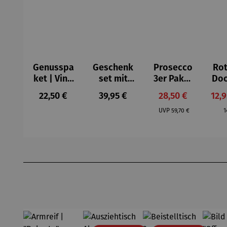
Genusspa
Geschenk
Prosecco
Rot
ket | Vino
set mit
3er Paket
Do
y Olivas
Rotwein |
| Bio
er 
Regulärer Preis:
Regulärer Preis:
Verkaufspreis:
Verk
22,50 €
39,95 €
28,50 €
12,
Schlaraffe
Prosecco
Regulärer Preis:
R
nland
DOC
UVP
59,70 €
1
Produktgalerie überspringen