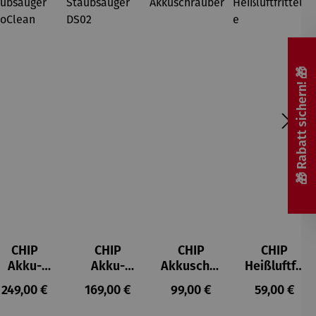
🎁 Rabatt sichern! 🎁
CHIP
CHIP
CHIP
CHIP
Akku-
Akku-
Akkuschra
Heißluftfri
Staubsau
Staubsau
uber
tteuse
s:
Regulärer Preis:
Regulärer Preis:
Regulärer Preis:
Regulärer P
249,00 €
169,00 €
99,00 €
59,00 €
ger
ger DS02
AutoClean