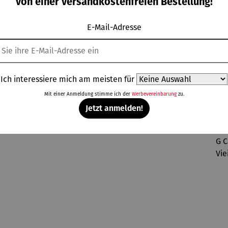
von einer versandkostenfreien Bestellung!
neider |
VINOSO
E-Mail-Adresse
Topseller aus der Kategorie Wein
Ich interessiere mich am meisten für
Mit einer Anmeldung stimme ich der
Werbevereinbarung
zu.
Jetzt anmelden!
Rabatt
Rabatt
Rabatt
Rab
% gespart
14% gespart
14% gespart
30% gespart