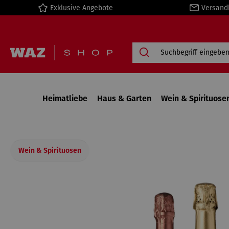
Exklusive Angebote
Versand
springen
Zur Hauptnavigation springen
Heimatliebe
Haus & Garten
Wein & Spirituose
Wein & Spirituosen
Bildergalerie überspringen