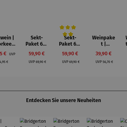
wein |
Sekt-
Sekt-
Weinpake
Durchschnittliche Bewertung von 
orkeep
Paket 6er
Paket 6er
t |
Shiraz
Set |
Set |
Südafrika
aufspreis:
Verkaufspreis:
Verkaufspreis:
Verkaufspreis
95 €
59,90 €
59,90 €
39,90 €
UVP
Pottperle
Revierperl
Jahrgang
egulärer Preis:
Regulärer Preis:
Regulärer Preis:
Regulärer Preis
Rosé
e
2024
4,95 €
UVP
69,90 €
UVP
69,90 €
UVP
56,70 €
Entdecken Sie unsere Neuheiten