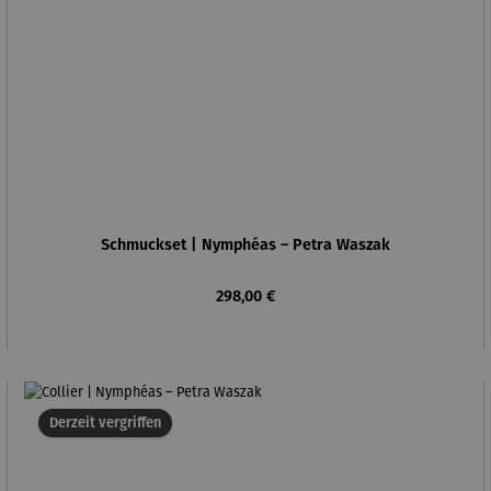
Schmuckset | Nymphéas – Petra Waszak
Regulärer Preis:
298,00 €
Derzeit vergriffen