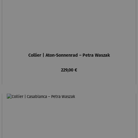
Collier | Aton-Sonnenrad – Petra Waszak
Regulärer Preis:
229,00 €