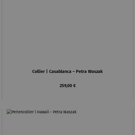
Collier | Casablanca – Petra Waszak
Regulärer Preis:
259,00 €