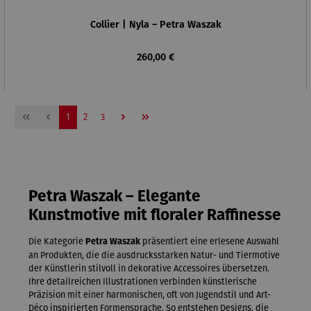
Collier | Nyla – Petra Waszak
Regulärer Preis:
260,00 €
Seite
Seite
Seite
1
2
3
Petra Waszak – Elegante
Kunstmotive mit floraler Raffinesse
Die Kategorie
präsentiert eine erlesene Auswahl
Petra Waszak
an Produkten, die die ausdrucksstarken Natur- und Tiermotive
der Künstlerin stilvoll in dekorative Accessoires übersetzen.
Ihre detailreichen Illustrationen verbinden künstlerische
Präzision mit einer harmonischen, oft von Jugendstil und Art-
Déco inspirierten Formensprache. So entstehen Designs, die