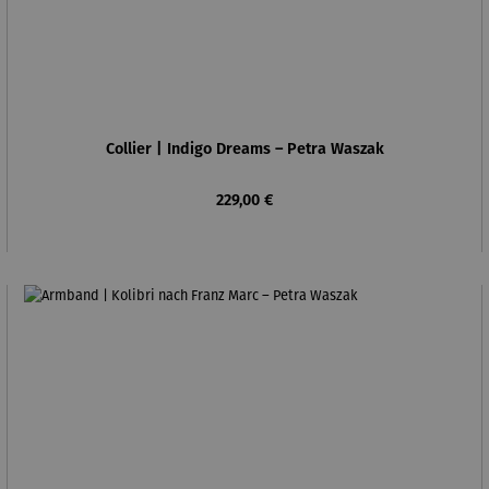
Collier | Indigo Dreams – Petra Waszak
Regulärer Preis:
229,00 €