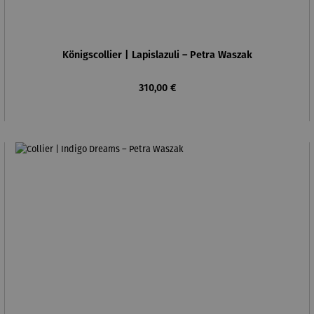
Königscollier | Lapislazuli – Petra Waszak
Regulärer Preis:
310,00 €