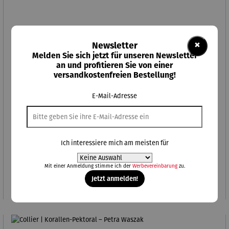
×
Newsletter
Melden Sie sich jetzt für unseren Newsletter
an und profitieren Sie von einer
versandkostenfreien Bestellung!
E-Mail-Adresse
Ich interessiere mich am meisten für
Perlencollier | Hawaii – Petra Waszak
Mit einer Anmeldung stimme ich der
Werbevereinbarung
zu.
Regulärer Preis:
259,00 €
Jetzt anmelden!