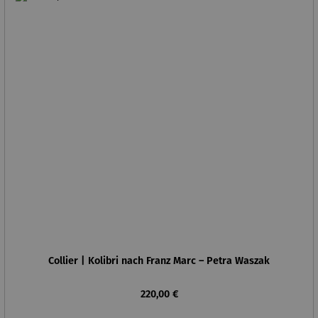
Collier | Kolibri nach Franz Marc – Petra Waszak
Regulärer Preis:
220,00 €