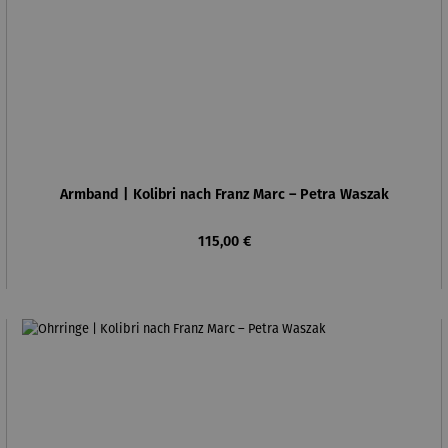
Armband | Kolibri nach Franz Marc – Petra Waszak
Regulärer Preis:
115,00 €