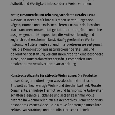
Ästhetik und Wertigkeit in besonderer Weise vereinen.
: Petra
Natur, Ornamentik und fein ausgearbeitete Details
Waszak ist bekannt für ihre filigranen Darstellungen von
Vögeln, Blumen und exotischen Tieren. Charakteristisch sind
klare Konturen, ornamental gestaltete Hintergründe und eine
ausgewogene Farbkomposition, die Motive lebendig und
zugleich edel erscheinen lässt. Häufig greifen ihre Werke
historische Stilelemente auf und interpretieren sie zeitgemäß
neu. Die Kombination aus naturgetreuer Darstellung und
dekorativer Gestaltung verleiht ihren Arbeiten eine besondere
Tiefe. Jede Illustration wirkt sorgfältig komponiert und
besticht durch detailverliebte Ausarbeitung.
: Die Produkte
Kunstvolle Akzente für stilvolle Wohnräume
dieser Kategorie übertragen Waszaks charakteristische
Bildwelt auf hochwertige Wohn- und Geschenkartikel. Florale
Ornamente, anmutige Tiermotive und harmonische Farbwelten
schaffen elegante Blickfänge und setzen geschmackvolle
Akzente im Wohnbereich. Ob als dekoratives Element oder als
besondere Geschenkidee – die Motive überzeugen durch ihre
zeitlose Ausstrahlung und ihre künstlerische Feinheit.