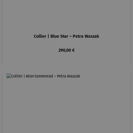
Collier | Blue Star – Petra Waszak
Regulärer Preis:
290,00 €