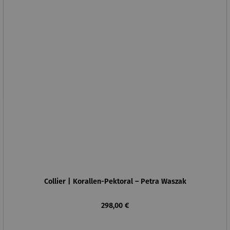
Collier | Korallen-Pektoral – Petra Waszak
Regulärer Preis:
298,00 €