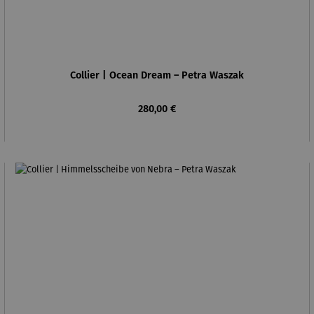
Collier | Ocean Dream – Petra Waszak
Regulärer Preis:
280,00 €