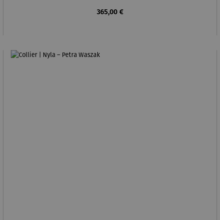
Regulärer Preis:
365,00 €