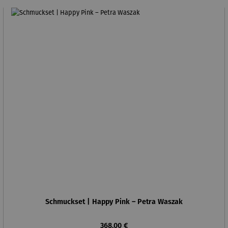
Schmuckset | Happy Pink – Petra Waszak
Regulärer Preis:
368,00 €