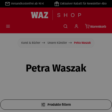
Versandkostenfrei ab 90 €
Exklusiver Rabatt für Newsletter-Abo
alt springen
Warenkorb
Kunst & Bücher
Unsere Künstler
Petra Waszak
Petra Waszak
Produkte filtern