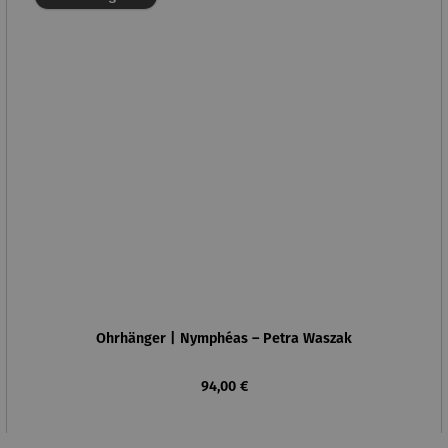
Ohrhänger | Nymphéas – Petra Waszak
Regulärer Preis:
94,00 €