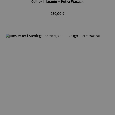
Collier | Jasmin – Petra Waszak
Regulärer Preis:
280,00 €