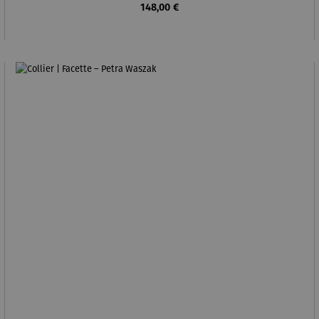
Regulärer Preis:
148,00 €