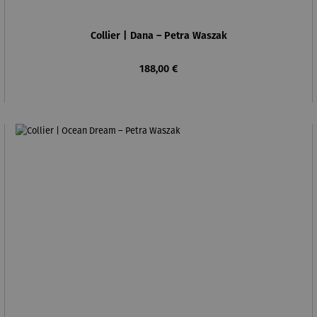
Collier | Dana – Petra Waszak
Regulärer Preis:
188,00 €