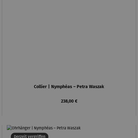
Collier | Nymphéas – Petra Waszak
Regulärer Preis:
238,00 €
Derzeit vergriffen