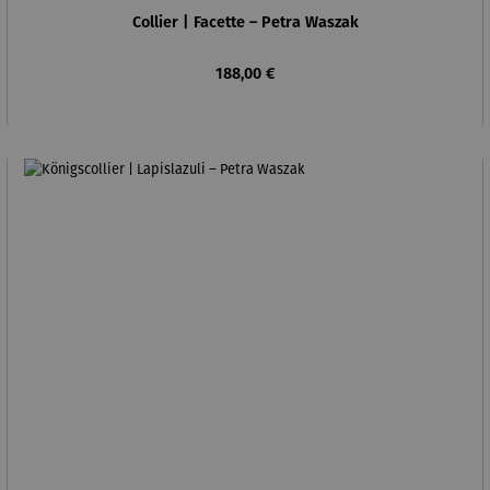
Collier | Facette – Petra Waszak
Regulärer Preis:
188,00 €