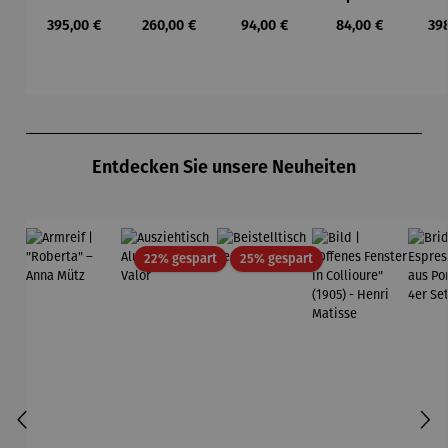
Wassily
heibe mit
Buntspech
Wilson
L
Regulärer Preis:
Regulärer Preis:
Regulärer Preis:
Regulärer Preis:
Reg
395,00 €
260,00 €
94,00 €
84,00 €
39
Kandinsky
Malachitp
t Vogel -
Bhire
ger
erlen –
Wilson
Mi
Petra
Bhire
F
Waszak
Produktgalerie überspringen
Entdecken Sie unsere Neuheiten
Rabatt
Rabatt
22% gespart
25% gespart