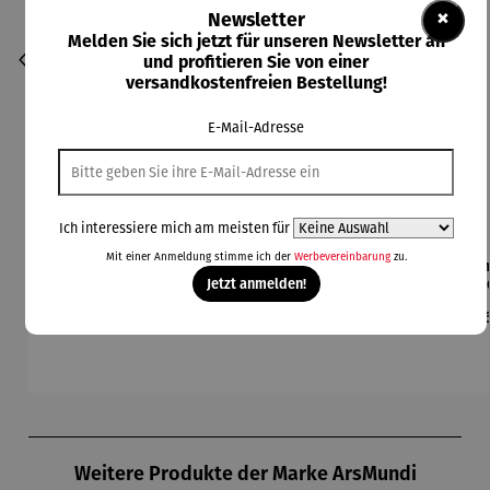
×
Newsletter
Melden Sie sich jetzt für unseren Newsletter an
und profitieren Sie von einer
versandkostenfreien Bestellung!
E-Mail-Adresse
Ich interessiere mich am meisten für
Mit einer Anmeldung stimme ich der
Werbevereinbarung
zu.
Collier |
Kette |
Ohrringe |
Anhänger
Anh
Jetzt anmelden!
Sonnensc
Ginkgo
Herz –
| 333er
zur
heibe mit
mit Achat
Juliet
Gold
o
Regulärer Preis:
Regulärer Preis:
Regulärer Preis:
Regulärer Preis:
Regu
260,00 €
210,00 €
168,00 €
199,00 €
Ab
Malachitp
– Petra
zweifarbig
Ta
erlen –
Waszak
– Zirkonia
per
Petra
i
Waszak
Produktgalerie überspringen
Weitere Produkte der Marke ArsMundi