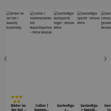
Bilder im
Collier |
Gartenfigu
Gartenfigu
Gem
Durchschnittliche Bewertung von 5 von 5 Sternen
3er-Set |
Sonnensc
r
r Specht -
Co