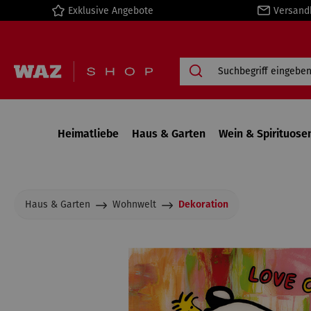
Exklusive Angebote
Versand
springen
Zur Hauptnavigation springen
Heimatliebe
Haus & Garten
Wein & Spirituose
Haus & Garten
Wohnwelt
Dekoration
Bildergalerie überspringen