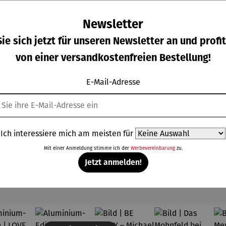
Newsletter
ie sich jetzt für unseren Newsletter an und profit
von einer versandkostenfreien Bestellung!
tenfig
Gemälde |
Kette |
Ohrringe |
Specht
Corvus
Ginkgo
Herz –
E-Mail-Adresse
Wilson
Libri,
mit Achat
Juliet
gulärer Preis:
Regulärer Preis:
Regulärer Preis:
Regulärer Prei
,00 €
398,00 €
210,00 €
168,00 €
hire
gerahmt –
– Petra
Michael
Waszak
Ferner
Ich interessiere mich am meisten für
Mit einer Anmeldung stimme ich der
Werbevereinbarung
zu.
Jetzt anmelden!
Topseller aus der Kategorie Kunst