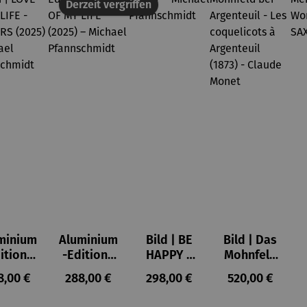
Derzeit vergriffen
minium
Aluminium
Bild | BE
Bild | Das
ition |
-Edition |
HAPPY –
Mohnfeld
VE OF
LOVE OF
Michael
bei
ulärer Preis:
Regulärer Preis:
Regulärer Preis:
Regulärer Prei
8,00 €
288,00 €
298,00 €
520,00 €
LIFE -
MY LIFE
Pfannsch
Argenteuil
OWERS
(2025) –
midt
- Les