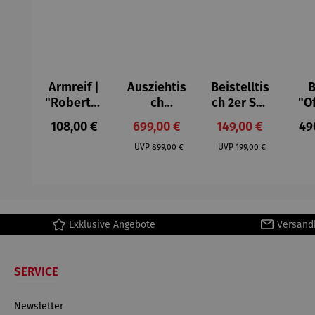
Armreif |
Ausziehtis
Beistelltis
B
"Roberta"
ch
ch 2er Set
"O
– Anna
Aluminium
– Dalias
Fen
Regulärer Preis:
Verkaufspreis:
Verkaufspreis:
Reg
108,00 €
699,00 €
149,00 €
49
Mütz
– Valor
Col
Regulärer Preis:
Regulärer Preis:
(1
UVP
899,00 €
UVP
199,00 €
H
Ma
Exklusive Angebote
Versand
SERVICE
Newsletter