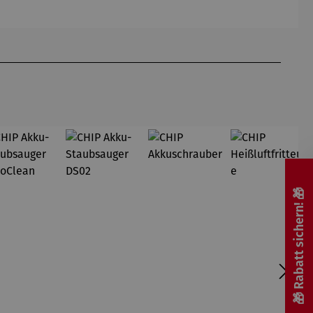
Edition
-
Edition
Gardemin
🎁 Rabatt sichern! 🎁