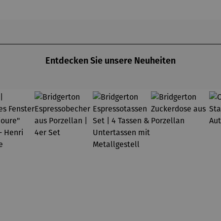
025) –
Michael
coquelico
chael
Pfannsch
ts à
annsch
midt
Argenteuil
midt
(1873) -
Claude
Monet
Entdecken Sie unsere Neuheiten