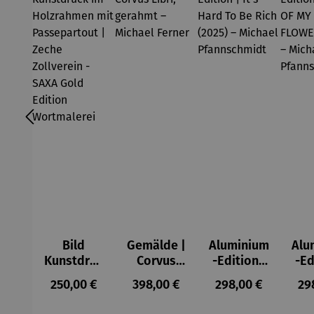
Bild
Gemälde |
Aluminium
Alu
Kunstdruc
Corvus
-Edition |
-Ed
k im
Libri,
It’s Hard
LO
Regulärer Preis:
Regulärer Preis:
Regulärer Preis:
Reg
250,00 €
398,00 €
298,00 €
29
Holzrahm
gerahmt –
To Be Rich
MY 
en mit
Michael
(2025) –
FL