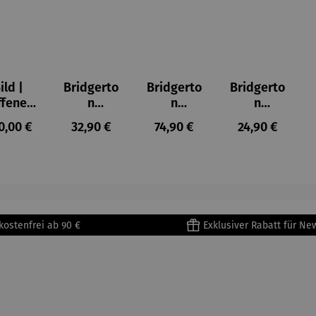
ild |
Bridgerto
Bridgerto
Bridgerto
ffenes
n
n
n
ster in
Espresso
Espressot
Zuckerdo
ulärer Preis:
Regulärer Preis:
Regulärer Preis:
Regulärer Prei
0,00 €
32,90 €
74,90 €
24,90 €
lioure"
becher
assen Set
se aus
905) -
aus
| 4 Tassen
Porzellan
enri
Porzellan
&
tisse
| 4er Set
Untertass
en mit
Metallges
kostenfrei ab 90 €
Exklusiver Rabatt für Ne
tell