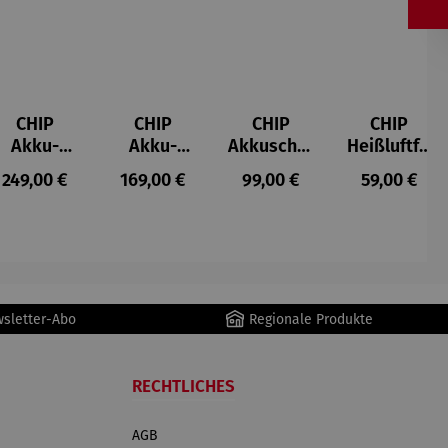
CHIP
CHIP
CHIP
CHIP
Akku-
Akku-
Akkuschra
Heißluftfri
Staubsau
Staubsau
uber
tteuse
s:
Regulärer Preis:
Regulärer Preis:
Regulärer Preis:
Regulärer P
249,00 €
169,00 €
99,00 €
59,00 €
ger
ger DS02
AutoClean
wsletter-Abo
Regionale Produkte
RECHTLICHES
AGB