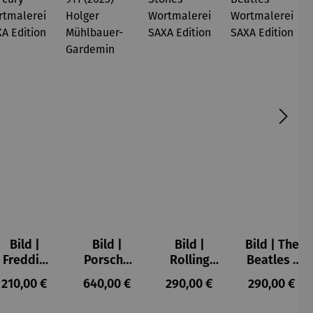
Bild |
Bild |
Bild |
Bild | The
Freddie
Porsche
Rolling
Beatles -
Mercury -
911 (2023)
Stones -
Wortmale
s:
Regulärer Preis:
Regulärer Preis:
Regulärer Preis:
Regulärer P
210,00 €
640,00 €
290,00 €
290,00 €
Wortmale
– Holger
Wortmale
rei SAXA
rei SAXA
Mühlbauer
rei SAXA
Edition