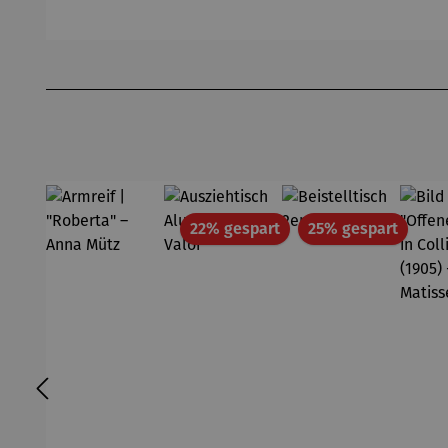
Passepart
Ferner
Michael
(2
out |
Pfannsch
Mi
Zeche
midt
Pf
Produktgalerie überspringen
Zollverein
- SAXA
Gold
Edition
Wortmale
rei
Rabatt
Rabatt
22% gespart
25% gespart