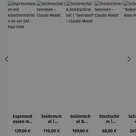
Espressot
Seidensch
Seidensch
Stockschir
Sch
assen mit
al |
al &
m |
Künstlerm
Seerosen
Stockschir
Seerosen
"Ro
Regulärer Preis:
Regulärer Preis:
Regulärer Preis:
Regulärer Preis:
Reg
129,00 €
110,00 €
169,00 €
68,00 €
24
otiven im
– Claude
m Set |
– Claude
–