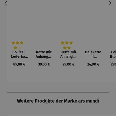
Collier |
Kette mit
Kette mit
Halskette
Col
Durchschnittliche Bewertung von 4 von 5 Sternen
Durchschnittliche Bewertung von 5 von
Lederban
Anhänger
Anhänger
|
Blu
d
| Muschel
|
Hortensie
– 
Regulärer Preis:
Regulärer Preis:
Regulärer Preis:
Regulärer Preis:
Reg
89,00 €
39,00 €
29,00 €
24,90 €
29
Lebensba
Meeresmo
blaugrün
Wa
um –
tiv
Gustav
Klimt
Produktgalerie überspringen
Weitere Produkte der Marke ars mundi