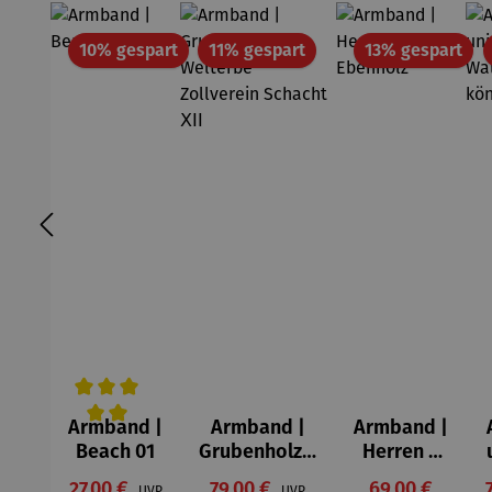
Rabatt
Rabatt
Rab
10% gespart
11% gespart
13% gespart
Armband |
Armband |
Armband |
Durchschnittliche Bewertung von 5 von 5 Sternen
Beach 01
Grubenholz –
Herren –
Welterbe
aus
Verkaufspreis:
Verkaufspreis:
Verkaufspreis
27,00 €
79,00 €
Regulärer Preis:
69,00 €
UVP
UVP