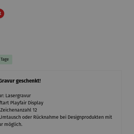
Rabatt
t
7 Tage
Gravur geschenkt!
r: Lasergravur
ftart Playfair Display
 Zeichenanzahl 12
 Umtausch oder Rücknahme bei Designprodukten mit
r möglich.