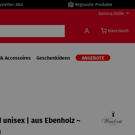
wsletter-Abo
Regionale Produkte
Service/Hilfe
Warenkorb
& Accessoires
Geschenkideen
ANGEBOTE
unisex | aus Ebenholz –
m