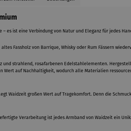
emium
e – es ist eine Verbindung von Natur und Eleganz für jedes Han
d altes Fassholz von Barrique, Whisky oder Rum Fässern wieder
z und strahlend, rosafarbenen Edelstahlelementen. Hergestel
n Wert auf Nachhaltigkeit, wodurch alle Materialien ressour
s legt Waidzeit großen Wert auf Tragekomfort. Denn die Schmuc
fertigte Verarbeitung ist jedes Armband von Waidzeit ein Unikat