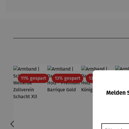
Produktgalerie überspringen
Rabatt
Rabatt
Rabatt
11% gespart
13% gespart
13% gespart
11
Melden S