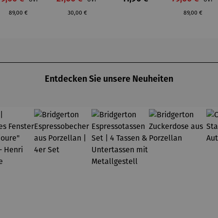
Walnuss
– Schlägel
:
Regulärer Preis:
Regulärer Pre
königsblau
& Eisen
89,00 €
30,00 €
89,00 €
Entdecken Sie unsere Neuheiten