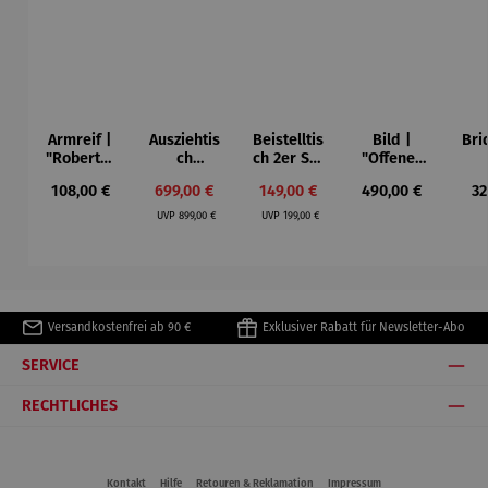
Armreif |
Ausziehtis
Beistelltis
Bild |
Bri
"Roberta"
ch
ch 2er Set
"Offenes
– Anna
Aluminium
– Dalias
Fenster in
Esp
Regulärer Preis:
Verkaufspreis:
Verkaufspreis:
Regulärer Preis:
Re
108,00 €
699,00 €
149,00 €
490,00 €
32
Mütz
– Valor
Collioure"
ech
Regulärer Preis:
Regulärer Preis:
(1905) -
Por
UVP
899,00 €
UVP
199,00 €
Henri
| 4
Matisse
Versandkostenfrei ab 90 €
Exklusiver Rabatt für Newsletter-Abo
SERVICE
RECHTLICHES
Kontakt
Hilfe
Retouren & Reklamation
Impressum