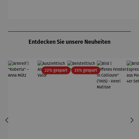
Sterne
u
Gu
K
Produktgalerie überspringen
Entdecken Sie unsere Neuheiten
Rabatt
Rabatt
22% gespart
25% gespart