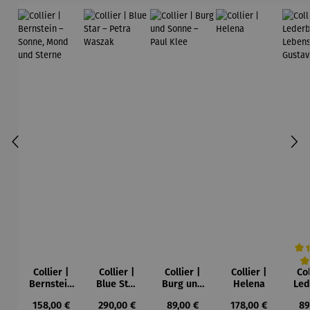
Collier |
Collier |
Collier |
Collier |
Col
Durc
Bernstein
Blue Star
Burg und
Helena
Led
– Sonne,
– Petra
Sonne –
Regulärer Preis:
Regulärer Preis:
Regulärer Preis:
Regulärer Preis:
Re
158,00 €
290,00 €
89,00 €
178,00 €
89
Mond und
Waszak
Paul Klee
Leb