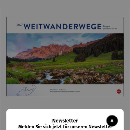
×
Newsletter
Weitwanderwege Edition Kalender 2027 I Europas
schönste Touren
Melden Sie sich jetzt für unseren Newsletter