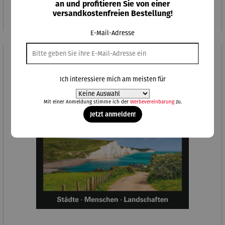
an und profitieren Sie von einer
Regulärer Preis:
26,00 €
versandkostenfreien Bestellung!
E-Mail-Adresse
Ich interessiere mich am meisten für
Mit einer Anmeldung stimme ich der
Werbevereinbarung
zu.
Jetzt anmelden!