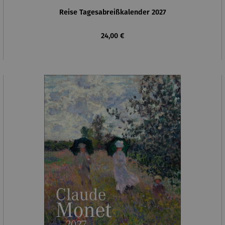
Reise Tagesabreißkalender 2027
Regulärer Preis:
24,00 €