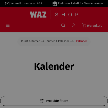
Versandkostenfrei ab 90 €
Exklusiver Rabatt für Newsletter-Abo
alt springen
Warenkorb
Kunst & Bücher
Bücher & Kalender
Kalender
Kalender
Produkte filtern