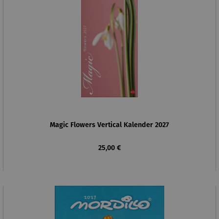
Magic Flowers Vertical Kalender 2027
Regulärer Preis:
25,00 €