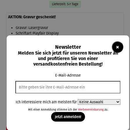
Lieferzeit: 5-7 Tage
AKTION: Gravur geschenkt!
Gravur: Lasergravur
Schriftart Playfair Display
max. Zeichenanzahl 12
Kein Umtausch oder Rücknahme bei Designprodukten mit
×
Newsletter
Gravur möglich.
Melden Sie sich jetzt für unseren Newsletter an
und profitieren Sie von einer
versandkostenfreien Bestellung!
Ihr Gravurtext
(+25,00 €)
E-Mail-Adresse
Teile diese Konfiguration
Ich interessiere mich am meisten für
Einmal-Link
Teilen
Mit einer Anmeldung stimme ich der
Werbevereinbarung
zu.
Jetzt anmelden!
In den Warenkorb