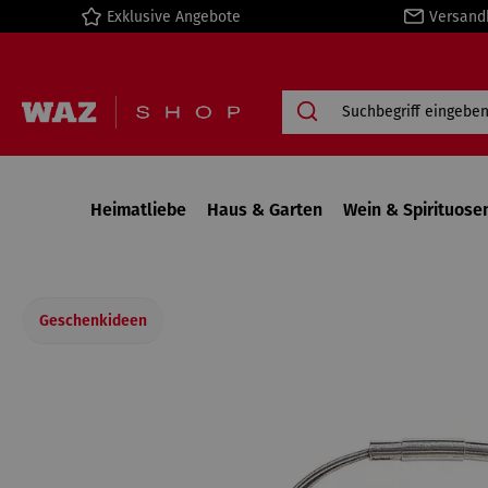
Exklusive Angebote
Versand
springen
Zur Hauptnavigation springen
Heimatliebe
Haus & Garten
Wein & Spirituose
Geschenkideen
Bildergalerie überspringen