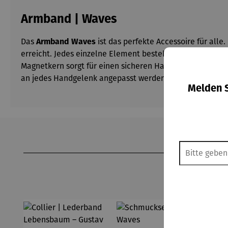
Armband | Waves
Das
Armband Waves
ist das perfekte Accessoire für all
erreicht. Jedes einzelne Element besteht aus teilweise v
Magnetkern sorgt für einen sicheren Halt und ermöglicht
an jedes Handgelenk angepasst werden kann. Mit der Arm
Melden S
Produktgalerie überspringen