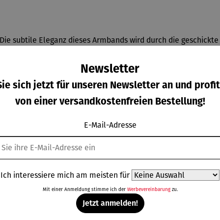
e. Die subtile Eleganz dieses Armbands wird durch die geschick
ergoldetem und rhodiniertem 925er-Sterlingsilber und ist auf E
 ein einfaches An- und Ausziehen des Armbands. Die Länge des A
Newsletter
band Waves vereinen sich alle Fäden zu einer harmonischen Ei
ie sich jetzt für unseren Newsletter an und profit
von einer versandkostenfreien Bestellung!
E-Mail-Adresse
Weitere Produkte
Ich interessiere mich am meisten für
Mit einer Anmeldung stimme ich der
Werbevereinbarung
zu.
Jetzt anmelden!