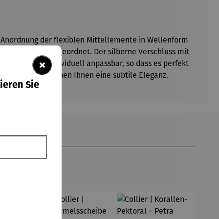
te Anordnung der flexiblen Mittellemente in Wellenform
delstahlseilen angeordnet. Der silberne Verschluss mit
×
rmbands ist individuell anpassbar, so dass es perfekt
nheit und verleihen Ihnen eine subtile Eleganz.
ieren Sie