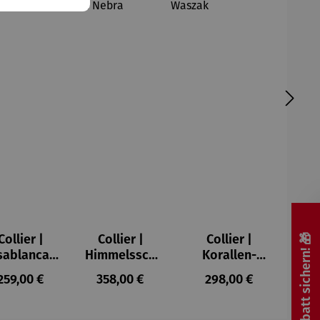
Collier |
Collier |
Collier |
🎁 Rabatt sichern! 🎁
sablanca –
Himmelssch
Korallen-
Petra
eibe von
Pektoral –
Regulärer Preis:
Regulärer Preis:
Regulärer Preis:
259,00 €
358,00 €
298,00 €
Waszak
Nebra
Petra Waszak