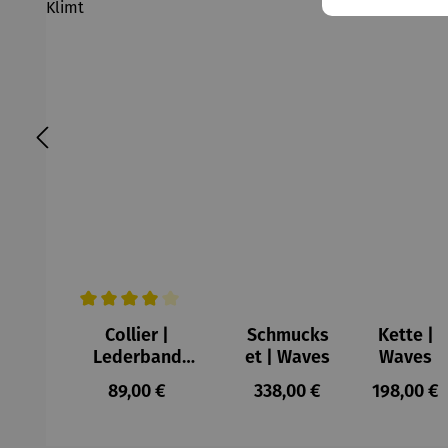
Durchschnittliche Bewertung von 4 von 5 Sternen
Collier |
Schmucks
Kette |
Lederband
et | Waves
Waves
Lebensbaum –
Regulärer Preis:
Regulärer Preis:
Regulärer
89,00 €
338,00 €
198,00 €
Gustav Klimt