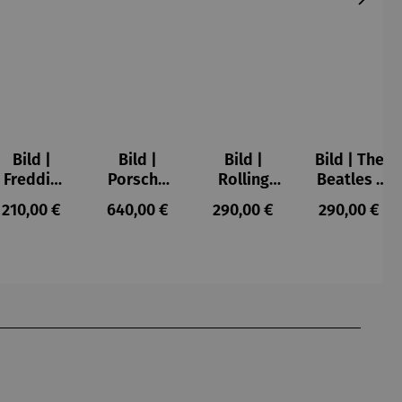
Bild |
Bild |
Bild |
Bild | The
Freddie
Porsche
Rolling
Beatles -
Mercury -
911 (2023)
Stones -
Wortmale
s:
Regulärer Preis:
Regulärer Preis:
Regulärer Preis:
Regulärer P
210,00 €
640,00 €
290,00 €
290,00 €
Wortmale
– Holger
Wortmale
rei SAXA
rei SAXA
Mühlbauer
rei SAXA
Edition
Edition
-
Edition
Gardemin