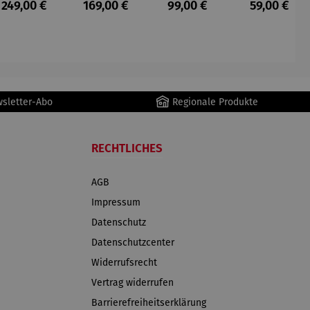
s:
Regulärer Preis:
Regulärer Preis:
Regulärer Preis:
Regulärer P
249,00 €
169,00 €
99,00 €
59,00 €
ger
ger DS02
AutoClean
wsletter-Abo
Regionale Produkte
RECHTLICHES
AGB
Impressum
Datenschutz
Datenschutzcenter
Widerrufsrecht
Vertrag widerrufen
Barrierefreiheitserklärung