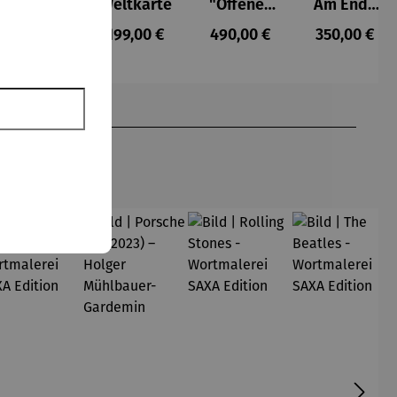
Flower
Weltkarte
"Offenes
Am Ende
Dream
Fenster in
des
s:
Regulärer Preis:
Regulärer Preis:
Regulärer Preis:
Regulärer P
109,00 €
199,00 €
490,00 €
350,00 €
Collioure"
Tunnels
(1905) -
kommt
Henri
das Licht
Matisse
– Volker
Kühn