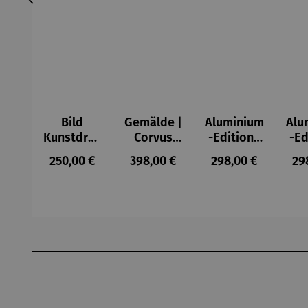
Bild
Gemälde |
Aluminium
Alu
Kunstdruc
Corvus
-Edition |
-Ed
k im
Libri,
It’s Hard
LO
Regulärer Preis:
Regulärer Preis:
Regulärer Preis:
Reg
250,00 €
398,00 €
298,00 €
29
Holzrahm
gerahmt –
To Be Rich
MY 
en mit
Michael
(2025) –
FL
Passepart
Ferner
Michael
(2
out |
Pfannsch
Mi
Zeche
midt
Pf
Produktgalerie überspringen
Zollverein
- SAXA
Gold
Edition
Wortmale