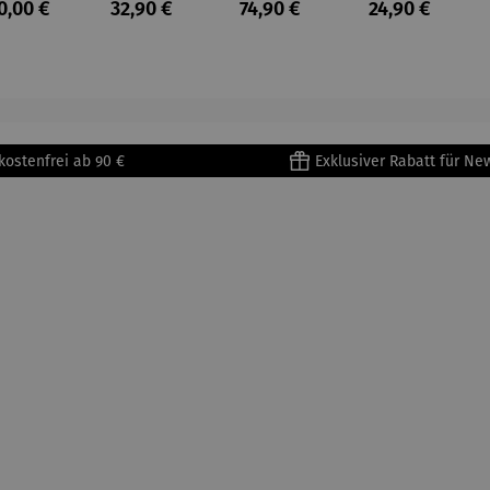
ulärer Preis:
Regulärer Preis:
Regulärer Preis:
Regulärer Prei
0,00 €
32,90 €
74,90 €
24,90 €
lioure"
becher
assen Set
se aus
905) -
aus
| 4 Tassen
Porzellan
enri
Porzellan
&
tisse
| 4er Set
Untertass
en mit
Metallges
kostenfrei ab 90 €
Exklusiver Rabatt für Ne
tell