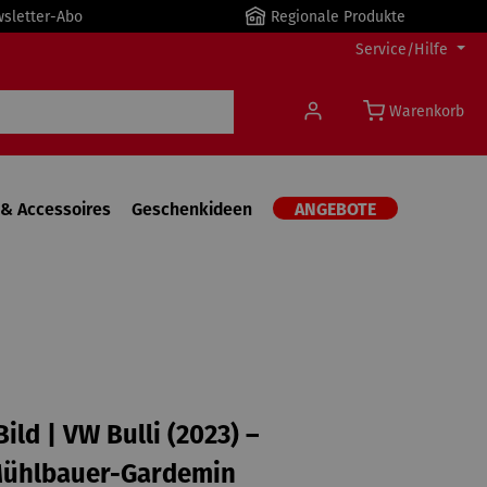
wsletter-Abo
Regionale Produkte
Service/Hilfe
Warenkorb
& Accessoires
Geschenkideen
ANGEBOTE
ild | VW Bulli (2023) –
Mühlbauer-Gardemin