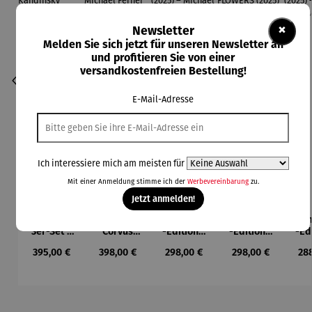
×
Newsletter
Melden Sie sich jetzt für unseren Newsletter an
und profitieren Sie von einer
versandkostenfreien Bestellung!
E-Mail-Adresse
Ich interessiere mich am meisten für
Mit einer Anmeldung stimme ich der
Werbevereinbarung
zu.
Jetzt anmelden!
Bilder im
Gemälde |
Aluminium
Aluminium
Alu
Durchschnittliche Bewertung von 5 von 5 Sternen
3er-Set |
Corvus
-Edition |
-Edition |
-Ed
Wassily
Libri,
It’s Hard
LOVE OF
LO
Regulärer Preis:
Regulärer Preis:
Regulärer Preis:
Regulärer Preis:
Reg
395,00 €
398,00 €
298,00 €
298,00 €
28
Kandinsky
gerahmt –
To Be Rich
MY LIFE -
MY
Michael
(2025) –
FLOWERS
(2
Ferner
Michael
(2025) –
Mi
Pfannsch
Michael
Pfa
midt
Pfannsch
m
Produktgalerie überspringen