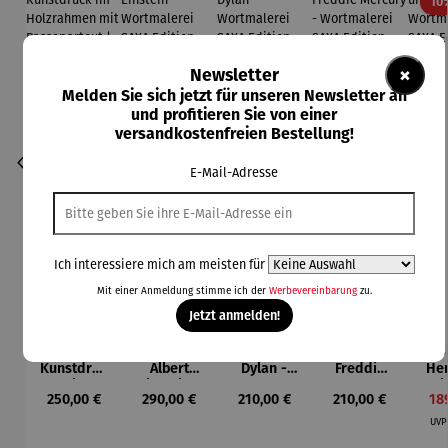
10
×
Newsletter
Melden Sie sich jetzt für unseren Newsletter an
und profitieren Sie von einer
versandkostenfreien Bestellung!
E-Mail-Adresse
Ich interessiere mich am meisten für
Mit einer Anmeldung stimme ich der
Werbevereinbarung
zu.
Jetzt anmelden!
Bild
Bild |
Bild | Bob
Bild |
B
Kunstdruc
Albert
Dylan -
Freddie
Her
k im
Einstein -
Wortmaler
Mercury -
Li
Regulärer Preis:
Regulärer Preis:
Regulärer Preis:
Regulärer Preis:
Ver
250,00 €
290,00 €
210,00 €
210,00 €
18
Holzrahm
Wortmaler
ei SAXA
Wortmaler
Wor
en mit
ei SAXA
Edition
ei SAXA
ei
UV
Passepart
Edition
Edition
Ed