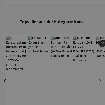
out |
Zeche
Zollverein
Produktgalerie überspringen
- SAXA
Gold
Topseller aus der Kategorie Kunst
Edition
Wortmaler
ei
Der