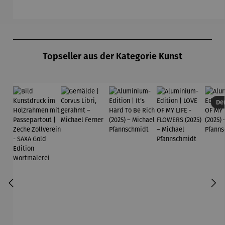
Passepart
Edition
Edition
Ed
out |
Zeche
Zollverein
Produktgalerie überspringen
- SAXA
Gold
Topseller aus der Kategorie Kunst
Edition
Wortmaler
ei
Der