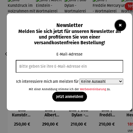
10
×
Newsletter
Melden Sie sich jetzt für unseren Newsletter an
und profitieren Sie von einer
versandkostenfreien Bestellung!
E-Mail-Adresse
Ich interessiere mich am meisten für
Mit einer Anmeldung stimme ich der
Werbevereinbarung
zu.
Jetzt anmelden!
Bild
Bild |
Bild | Bob
Bild |
B
Kunstdruc
Albert
Dylan -
Freddie
Her
k im
Einstein -
Wortmaler
Mercury -
Li
Regulärer Preis:
Regulärer Preis:
Regulärer Preis:
Regulärer Preis:
Ver
250,00 €
290,00 €
210,00 €
210,00 €
18
Holzrahm
Wortmaler
ei SAXA
Wortmaler
Wor
en mit
ei SAXA
Edition
ei SAXA
ei
UV