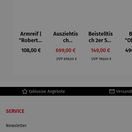
Armreif |
Ausziehtis
Beistelltis
B
"Roberta"
ch
ch 2er Set
"O
– Anna
Aluminium
– Dalias
Fen
Regulärer Preis:
Verkaufspreis:
Verkaufspreis:
Reg
108,00 €
699,00 €
149,00 €
49
Mütz
– Valor
Col
Regulärer Preis:
Regulärer Preis:
(1
UVP
899,00 €
UVP
199,00 €
H
Ma
Exklusive Angebote
Versand
SERVICE
Newsletter