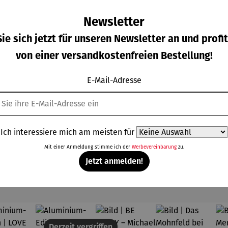
Newsletter
ie sich jetzt für unseren Newsletter an und profit
von einer versandkostenfreien Bestellung!
ild |
Bild | Herz
Bild | Jim
Bild |
eddie
und Liebe
Morrison -
Joseph
E-Mail-Adresse
cury -
-
Wortmale
Beuys -
gulärer Preis:
Verkaufspreis:
Regulärer Preis:
Regulärer Prei
0,00 €
189,00 €
210,00 €
210,00 €
rtmale
Wortmale
rei SAXA
Wortmale
Regulärer Preis:
i SAXA
rei SAXA
Edition
rei SAXA
UVP
210,00 €
ition
Edition
Edition
Ich interessiere mich am meisten für
Mit einer Anmeldung stimme ich der
Werbevereinbarung
zu.
Jetzt anmelden!
Topseller aus der Kategorie Kunst
Derzeit vergriffen