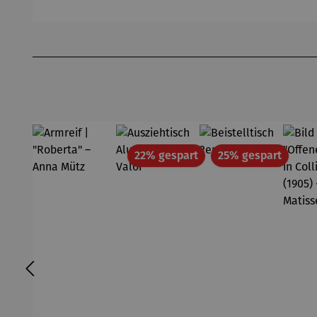
Passepart
Ferner
Michael
(2
out |
Pfannsch
Mi
Zeche
midt
Pf
Produktgalerie überspringen
Zollverein
- SAXA
Gold
Edition
Wortmale
rei
Rabatt
Rabatt
22% gespart
25% gespart