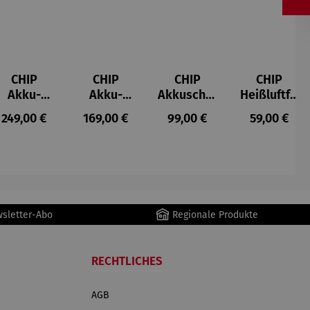
CHIP
CHIP
CHIP
CHIP
Akku-
Akku-
Akkuschra
Heißluftfri
Staubsau
Staubsau
uber
tteuse
s:
Regulärer Preis:
Regulärer Preis:
Regulärer Preis:
Regulärer P
249,00 €
169,00 €
99,00 €
59,00 €
ger
ger DS02
AutoClean
wsletter-Abo
Regionale Produkte
RECHTLICHES
AGB