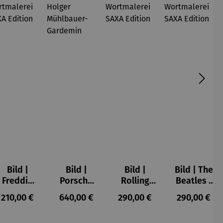
Bild |
Bild |
Bild |
Bild | The
Freddie
Porsche
Rolling
Beatles -
Mercury -
911 (2023)
Stones -
Wortmale
s:
Regulärer Preis:
Regulärer Preis:
Regulärer Preis:
Regulärer P
210,00 €
640,00 €
290,00 €
290,00 €
Wortmale
– Holger
Wortmale
rei SAXA
rei SAXA
Mühlbauer
rei SAXA
Edition