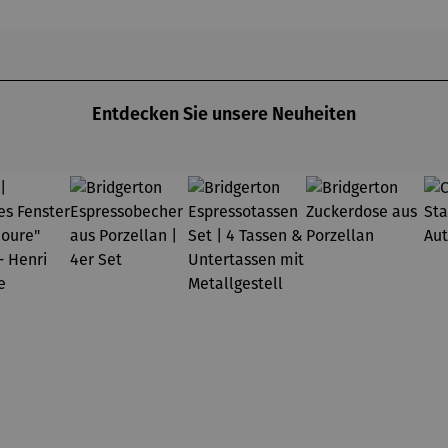
025) –
Michael
coquelico
chael
Pfannsch
ts à
annsch
midt
Argenteuil
midt
(1873) -
Claude
Monet
Entdecken Sie unsere Neuheiten