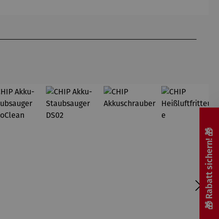
Edition
-
Edition
Gardemin
🎁 Rabatt sichern! 🎁