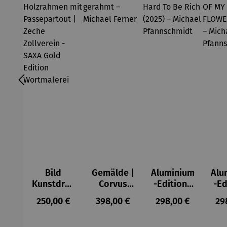
Bild
Gemälde |
Aluminium
Alu
Kunstdruc
Corvus
-Edition |
-Ed
k im
Libri,
It’s Hard
LO
Regulärer Preis:
Regulärer Preis:
Regulärer Preis:
Reg
250,00 €
398,00 €
298,00 €
29
Holzrahm
gerahmt –
To Be Rich
MY 
en mit
Michael
(2025) –
FL