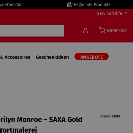
wsletter-Abo
Regionale Produkte
Service/Hilfe
Warenkorb
& Accessoires
Geschenkideen
ANGEBOTE
arilyn Monroe – SAXA Gold
Wortmalerei