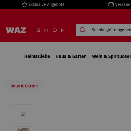
Exklusive Angebote
Versand
springen
Zur Hauptnavigation springen
Heimatliebe
Haus & Garten
Wein & Spirituose
Haus & Garten
Bildergalerie überspringen