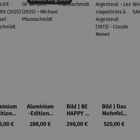
minium
Aluminium
Bild | BE
Bild | Das
ition |
-Edition |
HAPPY –
Mohnfeld
VE OF
LOVE OF
Michael
bei
ulärer Preis:
Regulärer Preis:
Regulärer Preis:
Regulärer Prei
8,00 €
288,00 €
298,00 €
520,00 €
LIFE -
MY LIFE
Pfannsch
Argenteuil
OWERS
(2025) –
midt
- Les