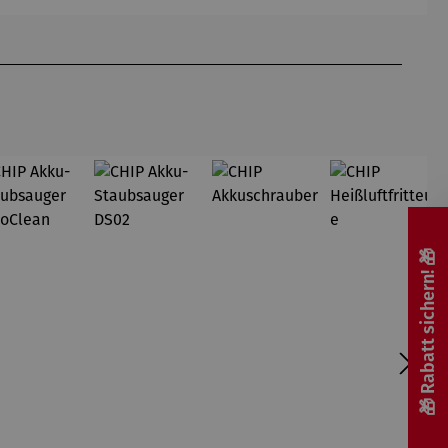
Gardemin
🎁 Rabatt sichern! 🎁