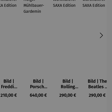
Bild |
Bild |
Bild |
Bild | The
Freddie
Porsche
Rolling
Beatles -
Mercury -
911 (2023)
Stones -
Wortmale
s:
Regulärer Preis:
Regulärer Preis:
Regulärer Preis:
Regulärer P
210,00 €
640,00 €
290,00 €
290,00 €
Wortmale
– Holger
Wortmale
rei SAXA
rei SAXA
Mühlbauer
rei SAXA
Edition
Edition
-
Edition