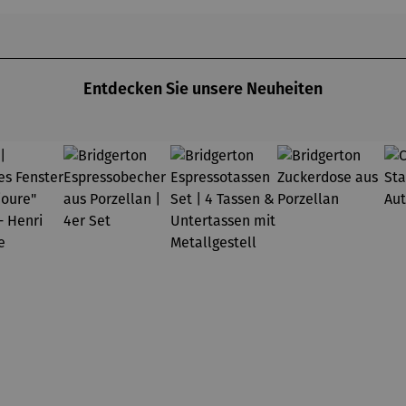
chael
Pfannsch
ts à
annsch
midt
Argenteuil
midt
(1873) -
Claude
Monet
Entdecken Sie unsere Neuheiten