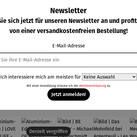
Newsletter
ie sich jetzt für unseren Newsletter an und profit
von einer versandkostenfreien Bestellung!
ild |
Bild | Herz
Bild | Jim
Bild |
eddie
und Liebe
Morrison -
Joseph
cury -
-
Wortmale
Beuys -
E-Mail-Adresse
gulärer Preis:
Verkaufspreis:
Regulärer Preis:
Regulärer Prei
0,00 €
189,00 €
210,00 €
210,00 €
rtmale
Wortmale
rei SAXA
Wortmale
Regulärer Preis:
i SAXA
rei SAXA
Edition
rei SAXA
UVP
210,00 €
ition
Edition
Edition
Ich interessiere mich am meisten für
Mit einer Anmeldung stimme ich der
Werbevereinbarung
zu.
Jetzt anmelden!
Topseller aus der Kategorie Kunst
Derzeit vergriffen