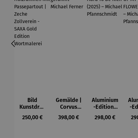
Bild
Gemälde |
Aluminium
Alu
Kunstdruc
Corvus
-Edition |
-Ed
k im
Libri,
It’s Hard
LO
Regulärer Preis:
Regulärer Preis:
Regulärer Preis:
Reg
250,00 €
398,00 €
298,00 €
29
Holzrahm
gerahmt –
To Be Rich
MY 
en mit
Michael
(2025) –
FL
Passepart
Ferner
Michael
(2