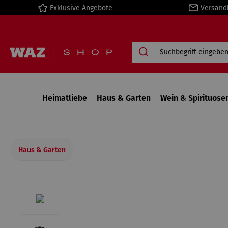
Exklusive Angebote
Versand
springen
Zur Hauptnavigation springen
Heimatliebe
Haus & Garten
Wein & Spirituose
Haus & Garten
Bildergalerie überspringen