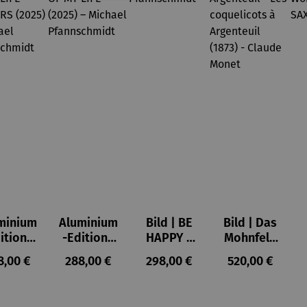
minium
Aluminium
Bild | BE
Bild | Das
ition |
-Edition |
HAPPY –
Mohnfeld
VE OF
LOVE OF
Michael
bei
ulärer Preis:
Regulärer Preis:
Regulärer Preis:
Regulärer Prei
8,00 €
288,00 €
298,00 €
520,00 €
LIFE -
MY LIFE
Pfannsch
Argenteuil
OWERS
(2025) –
midt
- Les
025) –
Michael
coquelico