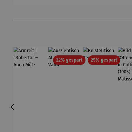
out |
Pfannsch
Mi
Zeche
midt
Pf
Produktgalerie überspringen
Zollverein
- SAXA
Gold
Edition
Wortmale
rei
Rabatt
Rabatt
22% gespart
25% gespart