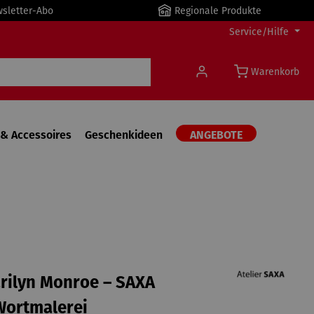
wsletter-Abo
Regionale Produkte
Service/Hilfe
Warenkorb
& Accessoires
Geschenkideen
ANGEBOTE
arilyn Monroe – SAXA
Wortmalerei