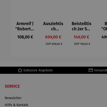
Armreif |
Ausziehtis
Beistelltis
B
"Roberta"
ch
ch 2er Set
"O
– Anna
Aluminium
– Dalias
Fen
Regulärer Preis:
Verkaufspreis:
Verkaufspreis:
Reg
108,00 €
699,00 €
149,00 €
49
Mütz
– Valor
Col
Regulärer Preis:
Regulärer Preis:
(1
UVP
899,00 €
UVP
199,00 €
H
Ma
Exklusive Angebote
Versand
SERVICE
Newsletter
Hilfe & Kontakt