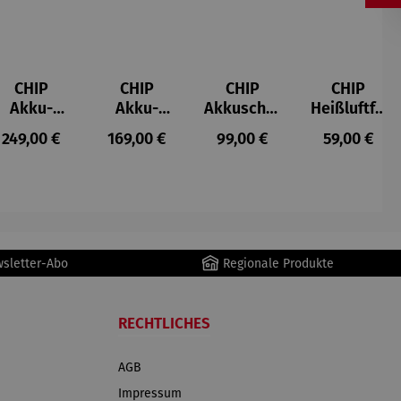
CHIP
CHIP
CHIP
CHIP
Akku-
Akku-
Akkuschra
Heißluftfri
Staubsau
Staubsau
uber
tteuse
s:
Regulärer Preis:
Regulärer Preis:
Regulärer Preis:
Regulärer P
249,00 €
169,00 €
99,00 €
59,00 €
ger
ger DS02
AutoClean
wsletter-Abo
Regionale Produkte
RECHTLICHES
AGB
Impressum