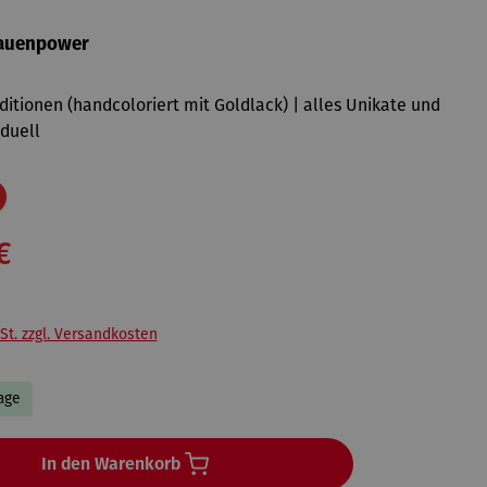
rauenpower
Editionen (handcoloriert mit Goldlack) | alles Unikate und
iduell
Rabatt
€
St. zzgl. Versandkosten
Tage
In den Warenkorb