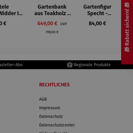
🎁 Rabatt sichern! 🎁
tele
Gartenbank
Gartenfigur
idder II -
aus Teakholz –
Specht -
oerner
Rustique
Wilson Bhire
er Preis:
Verkaufspreis:
Regulärer Preis:
0 €
649,00 €
Regulärer Preis:
84,00 €
UVP
799,00 €
wsletter-Abo
Regionale Produkte
RECHTLICHES
AGB
Impressum
Datenschutz
Datenschutzcenter