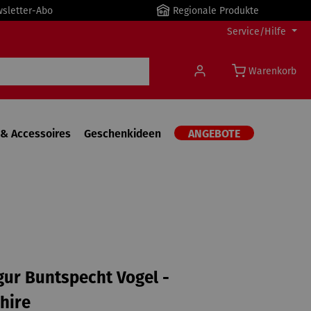
wsletter-Abo
Regionale Produkte
Service/Hilfe
Warenkorb
& Accessoires
Geschenkideen
ANGEBOTE
gur Buntspecht Vogel -
hire