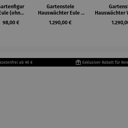
artenfigur
Gartenstele
Gartens
on 5 Sternen
Eule (ohne
Hauswächter Eule -
Hauswächter W
Sockel)
Susanne Boerner
Susanne B
:
Regulärer Preis:
Regulärer Preis:
Regulär
98,00 €
1.290,00 €
1.290,0
kostenfrei ab 90 €
Exklusiver Rabatt für Ne