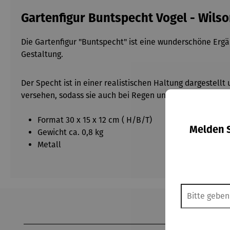
Gartenfigur Buntspecht Vogel - Wilso
Die Gartenfigur "Buntspecht" ist eine wunderschöne Ergän
Gestaltung.
Der Specht ist in einer realistischen Haltung dargestell
versehen, sodass sie auch bei Regen und Sonneneinstrahlu
Format 30 x 15 x 12 cm ( H/B/T)
Melden S
Gewicht ca. 0,8 kg
Metall
Produktgalerie überspringen