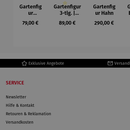
Gartenfig
Gartenfigur
Gartenfig
G
Durchschnittliche Bewertung von 4 v
ur
3-tlg. |
ur Hahn
Kanadaga
Blaumeisen
Regulärer Preis:
Regulärer Preis:
Regulärer Preis
79,00 €
89,00 €
290,00 €
ns
Exklusive Angebote
Versand
SERVICE
Newsletter
Hilfe & Kontakt
Retouren & Reklamation
Versandkosten