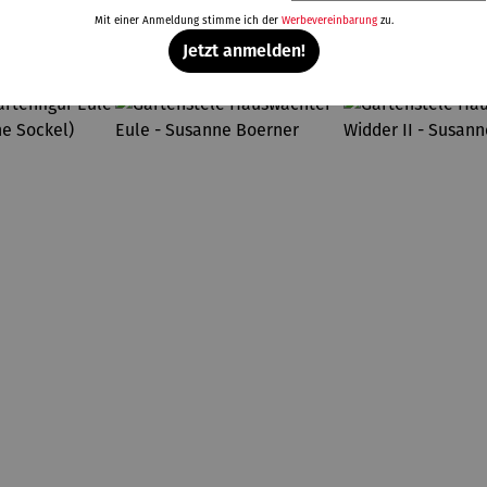
Weitere Produkte
Mit einer Anmeldung stimme ich der
Werbevereinbarung
zu.
Jetzt anmelden!