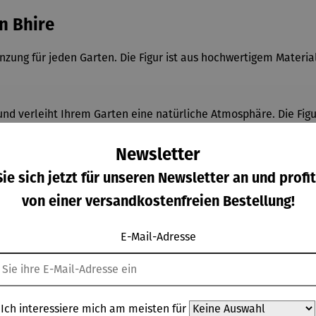
n Bhire
zung für jeden Garten. Die Figur ist aus hochwertigem Material 
t und verleiht Ihrem Garten eine natürliche Atmosphäre. Die Fig
ng ihre Farbenpracht behält. Dadurch ist sie das ganze Jahr ü
Newsletter
ie sich jetzt für unseren Newsletter an und profit
von einer versandkostenfreien Bestellung!
E-Mail-Adresse
Ich interessiere mich am meisten für