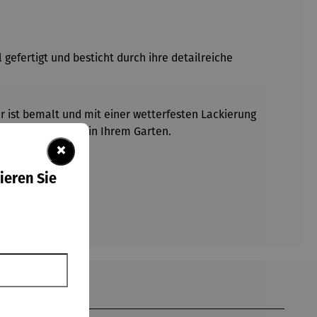
gefertigt und besticht durch ihre detailreiche
ur ist bemalt und mit einer wetterfesten Lackierung
ber ein Blickfang in Ihrem Garten.
×
ieren Sie