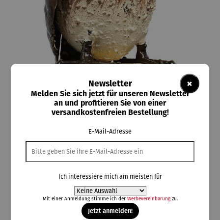
×
Newsletter
Melden Sie sich jetzt für unseren Newsletter
an und profitieren Sie von einer
versandkostenfreien Bestellung!
ars mundi
E-Mail-Adresse
Gartenfigur Eule (ohne Sockel)
Ich interessiere mich am meisten für
98,00 €
Mit einer Anmeldung stimme ich der
Werbevereinbarung
zu.
Preise inkl. MwSt. zzgl. Versandkosten
Jetzt anmelden!