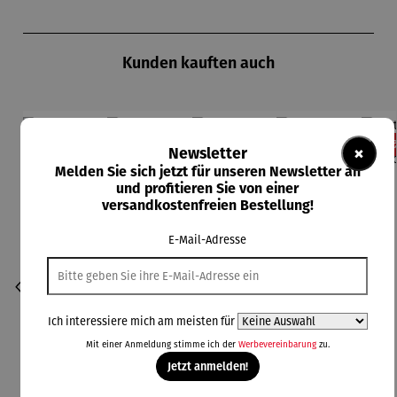
Produktgalerie überspringen
Kunden kauften auch
Rabatt
Rabatt
Rabatt
19% gespart
40% gespart
15% gespart
13
×
Newsletter
Melden Sie sich jetzt für unseren Newsletter an
und profitieren Sie von einer
versandkostenfreien Bestellung!
E-Mail-Adresse
Ich interessiere mich am meisten für
Mit einer Anmeldung stimme ich der
Werbevereinbarung
zu.
Jetzt anmelden!