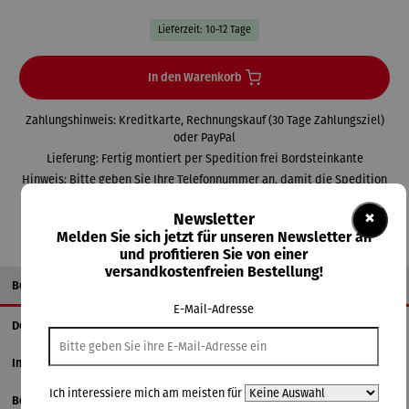
Lieferzeit: 10-12 Tage
In den Warenkorb
Zahlungshinweis: Kreditkarte, Rechnungskauf (30 Tage Zahlungsziel)
oder PayPal
Lieferung: Fertig montiert per Spedition frei Bordsteinkante
Hinweis: Bitte geben Sie Ihre Telefonnummer an, damit die Spedition
den Liefertermin abstimmen kann.
×
Newsletter
Melden Sie sich jetzt für unseren Newsletter an
und profitieren Sie von einer
versandkostenfreien Bestellung!
Beschreibung
E-Mail-Adresse
Details
Informationen zum Hersteller
Ich interessiere mich am meisten für
Bewertungen