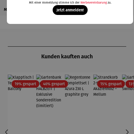
Mit einer Anmeldung stimme ich der
Werbevereinbarung
zu.
Magazinbeitrag
Jetzt anmelden!
Produktgalerie überspringen
Kunden kauften auch
Rabatt
Rabatt
Rabatt
19% gespart
40% gespart
15% gespart
13