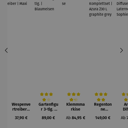
Wespenve
Gartenfigu
Klemmma
Regenton
A
Durchschnittliche Bewertung von 4 von 5 Sternen
Durchschnittliche Bewertung von 4.3 v
Durchschnittliche Be
Durc
rtreiber |
r 3-tlg. |
rkise
ne
Di
Maxi
Blaumeise
Kompletts
Regulärer Preis:
Regulärer Preis:
Regulärer Preis:
Regulärer Preis:
Regu
37,90 €
89,00 €
Ab
84,95 €
149,00 €
Ab
n
et | Azura
Lat
230 L
So