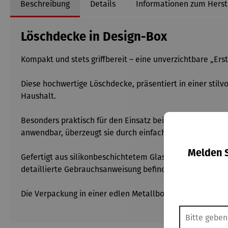
Beschreibung
Details
Informationen zum Herst
Löschdecke in Design-Box
Kompakt und stets griffbereit – eine unverzichtbare „Ers
Diese hochwertige Löschdecke, präsentiert in einer stil
Haushalt.
Besonders praktisch für den Einsatz bei Fettbränden in 
anwendbar, überzeugt sie durch einfache Handhabung un
Melden S
Gefertigt aus silikonbeschichtetem Glasfasergewebe, bie
detaillierte Gebrauchsanweisung befindet sich auf der R
Die Verpackung in einer edlen Metallbox mit Metallemb