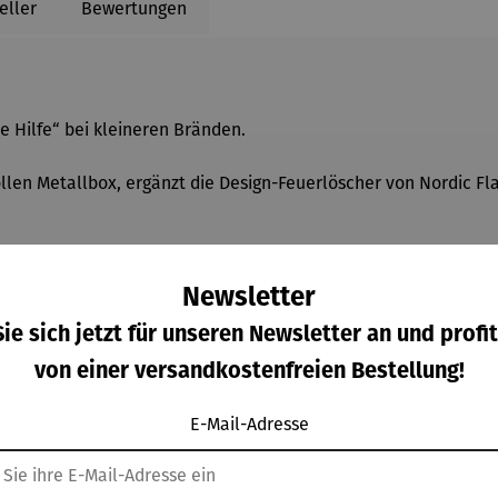
eller
Bewertungen
te Hilfe“ bei kleineren Bränden.
vollen Metallbox, ergänzt die Design-Feuerlöscher von Nordic 
der Küche, offenen Feuerstellen oder während Outdoor-Aktivitä
d Zuverlässigkeit.
Newsletter
ie sich jetzt für unseren Newsletter an und profit
tet die Löschdecke eine hohe Hitzebeständigkeit und entsprich
von einer versandkostenfreien Bestellung!
ückseite der Box, die zusätzlich mit einer leicht montierbaren
lem macht sie nicht nur funktional, sondern auch zu einem ge
E-Mail-Adresse