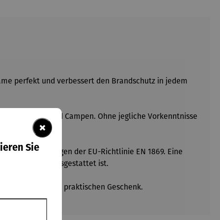
Flame perfekt und verbessert den Brandschutz in jedem
ten wie Grillen und Campen. Ohne jegliche Vorkenntnisse
×
ieren Sie
t den Anforderungen der EU-Richtlinie EN 1869. Eine
 Wandhalterung ausgestattet ist.
schmackvollen und praktischen Geschenk.