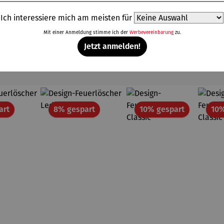
Ich interessiere mich am meisten für
Mit einer Anmeldung stimme ich der
Werbevereinbarung
zu.
Jetzt anmelden!
Weitere Produkte
Rabatt
Rabatt
Rabatt
art
8% gespart
10% gespart
10%