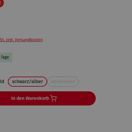
Rabatt
t
St. zzgl. Versandkosten
3 Tage
uswählen
ld
schwarz/silber
weiß/silber
(Diese Option ist zurzeit nicht verfüg
In den Warenkorb