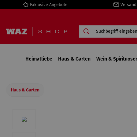
Exklusive Angebote
Versand
springen
Zur Hauptnavigation springen
Heimatliebe
Haus & Garten
Wein & Spirituose
Haus & Garten
Bildergalerie überspringen