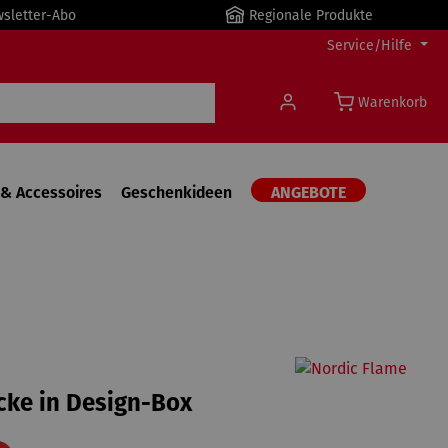
wsletter-Abo
Regionale Produkte
Service/Hilfe
Warenkorb
& Accessoires
Geschenkideen
ANGEBOTE
e
cke in Design-Box