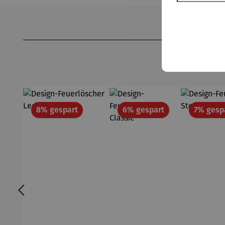
Produktgalerie überspringen
Rabatt
Rabatt
8% gespart
6% gespart
7% gesp