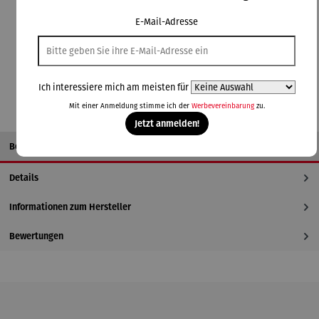
auswählen
Artikelauswahl
E-Mail-Adresse
2kg
6kg
In den Warenkorb
Ich interessiere mich am meisten für
Mit einer Anmeldung stimme ich der
Werbevereinbarung
zu.
Jetzt anmelden!
Beschreibung
Details
Informationen zum Hersteller
Bewertungen
Produktgalerie überspringen