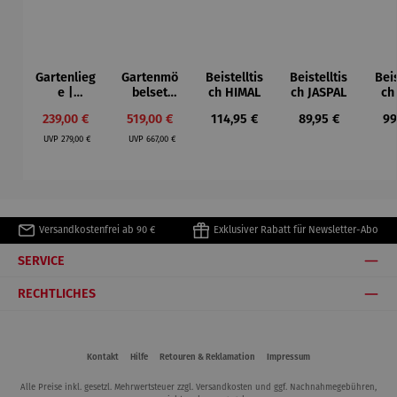
Gartenlieg
Gartenmö
Beistelltis
Beistelltis
Beis
e |
belset
ch HIMAL
ch JASPAL
ch
Teakholz –
Montreal
Verkaufspreis:
Verkaufspreis:
Regulärer Preis:
Regulärer Preis:
Re
239,00 €
519,00 €
114,95 €
89,95 €
99
Adirondra
& Tisch
Regulärer Preis:
Regulärer Preis:
ck
Burton
UVP
279,00 €
UVP
667,00 €
Versandkostenfrei ab 90 €
Exklusiver Rabatt für Newsletter-Abo
SERVICE
RECHTLICHES
Kontakt
Hilfe
Retouren & Reklamation
Impressum
Alle Preise inkl. gesetzl. Mehrwertsteuer zzgl.
Versandkosten
und ggf. Nachnahmegebühren,