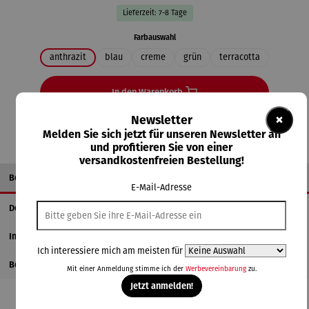
Lieferzeit: 7-8 Tage
auswählen
Farbauswahl
anthrazit
blau
creme
grün
terracotta
In den Warenkorb
×
Newsletter
Melden Sie sich jetzt für unseren Newsletter an
und profitieren Sie von einer
versandkostenfreien Bestellung!
Beschreibung
E-Mail-Adresse
Details
Informationen zum Hersteller
Ich interessiere mich am meisten für
Bewertungen
Mit einer Anmeldung stimme ich der
Werbevereinbarung
zu.
Jetzt anmelden!