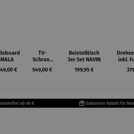
deboard
TV-
Beistelltisch
Drehse
MALA
Schrank
3er Set NAVIN
inkl. 
MALA
:
egulärer Preis:
Regulärer Preis:
Regulärer Preis:
Reg
49,00 €
549,00 €
199,95 €
37
kostenfrei ab 90 €
Exklusiver Rabatt für Ne