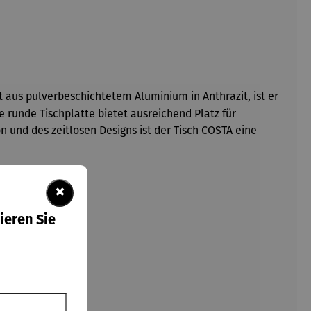
 aus pulverbeschichtetem Aluminium in Anthrazit, ist er
e runde Tischplatte bietet ausreichend Platz für
n und des zeitlosen Designs ist der Tisch COSTA eine
×
ieren Sie