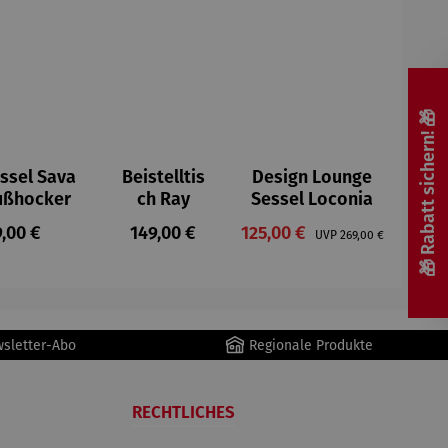
🎁 Rabatt sichern! 🎁
ssel Sava
Beistelltis
Design Lounge
Fußhocker
ch Ray
Sessel Loconia
ulärer Preis:
Regulärer Preis:
Verkaufspreis:
9,00 €
149,00 €
125,00 €
Regulärer Preis:
UVP
269,00 €
wsletter-Abo
Regionale Produkte
RECHTLICHES