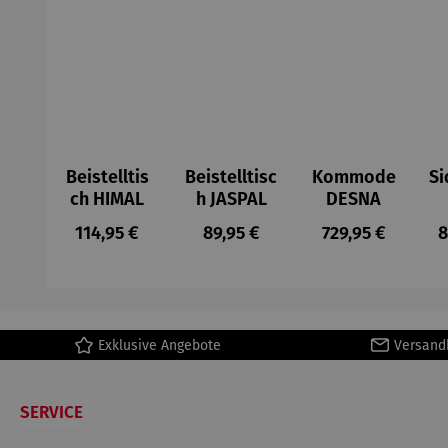
Beistelltis
Beistelltisc
Kommode
Si
ch HIMAL
h JASPAL
DESNA
Regulärer Preis:
Regulärer Preis:
Regulärer Preis
R
114,95 €
89,95 €
729,95 €
8
Exklusive Angebote
Versand
SERVICE