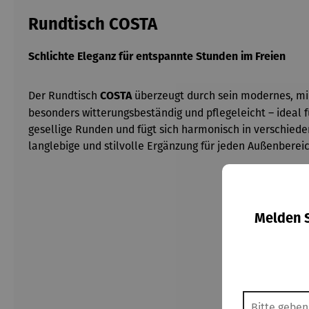
Rundtisch COSTA
Schlichte Eleganz für entspannte Stunden im Freien
Der Rundtisch
überzeugt durch sein modernes, mini
COSTA
besonders witterungsbeständig und pflegeleicht – ideal f
gesellige Runden und fügt sich harmonisch in verschieden
langlebige und stilvolle Ergänzung für jeden Außenbereic
Melden S