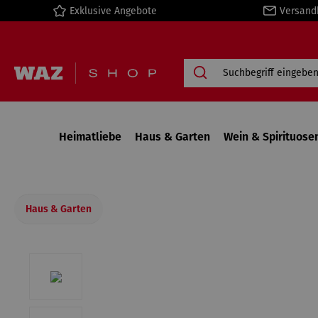
Exklusive Angebote
Versand
springen
Zur Hauptnavigation springen
Heimatliebe
Haus & Garten
Wein & Spirituose
Haus & Garten
Bildergalerie überspringen