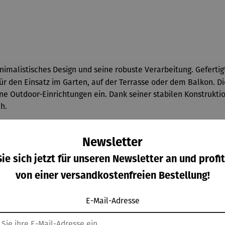
malistisches Design und seine robuste Verarbeitung. Gefertigt
ür den Einsatz im Garten, auf der Terrasse oder dem Balkon. Di
e Outdoor-Einrichtungen ein. Dank seiner stabilen Konstruktio
h.
Newsletter
ie sich jetzt für unseren Newsletter an und profit
von einer versandkostenfreien Bestellung!
E-Mail-Adresse