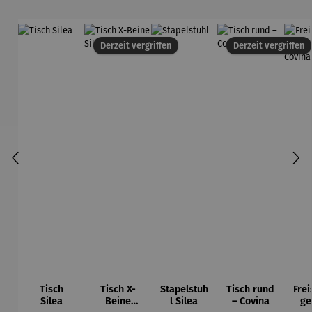
Derzeit vergriffen
Derzeit vergriffen
Tisch
Tisch X-
Stapelstuh
Tisch rund
Fre
Silea
Beine
l Silea
– Covina
ge