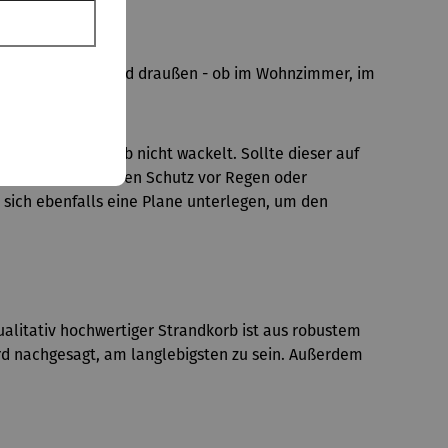
stück für drinnen und draußen - ob im Wohnzimmer, im
it der Strandkorb nicht wackelt. Sollte dieser auf
ckzuhalten. Für den Schutz vor Regen oder
 sich ebenfalls eine Plane unterlegen, um den
ualitativ hochwertiger Strandkorb ist aus robustem
rd nachgesagt, am langlebigsten zu sein. Außerdem