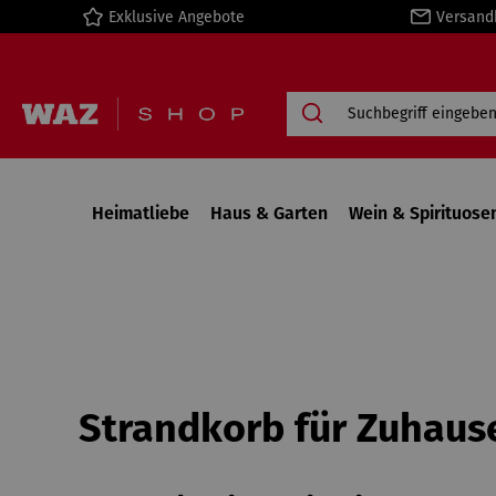
Exklusive Angebote
Versand
springen
Zur Hauptnavigation springen
Heimatliebe
Haus & Garten
Wein & Spirituose
Strandkorb für Zuhaus