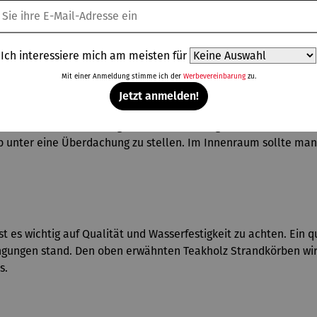
Zuhause zum hinstellen geeignet. Er ist ein gemütliches Möbel
Ich interessiere mich am meisten für
em Balkon.
Mit einer Anmeldung stimme ich der
Werbevereinbarung
zu.
Jetzt anmelden!
r des Strandkorbes. Empfohlen wird ein fester Untergrund, dam
er Platte darunter legen, um die Feuchtigkeit von unten zurü
b unter eine Überdachung zu stellen. Im Innenraum sollte man
 es wichtig auf Qualität und Wasserfestigkeit zu achten. Ein q
dingungen stand. Den oben erwähnten Teakholz Strandkörben wi
s.