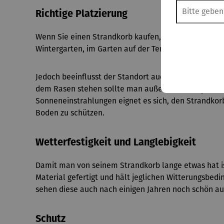
Richtige Platzierung
Wenn Sie einen Strandkorb kaufen, ist er für jedes 
Wintergarten, im Garten auf der Terrasse oder auf d
Jedoch beeinflusst der Standort auch die Lebensdaue
dem Rasen stehen sollte man außerdem eine plane od
Sonneneinstrahlungen eignet es sich, den Strandkor
Boden zu schützen.
Wetterfestigkeit und Langlebigkeit
Damit man von seinem Strandkorb lange etwas hat ist
Material gefertigt und hält jeglichen Witterungsbe
sehen diese auch nach einigen Jahren noch schön au
Schutz