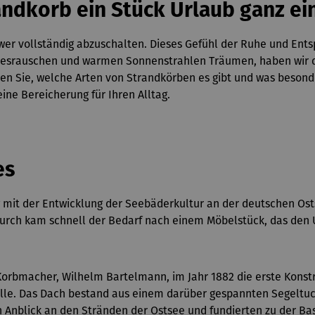
andkorb ein Stück Urlaub ganz ei
chwer vollständig abzuschalten. Dieses Gefühl der Ruhe und En
srauschen und warmen Sonnenstrahlen Träumen, haben wir die 
en Sie, welche Arten von Strandkörben es gibt und was besonder
ine Bereicherung für Ihren Alltag.
es
g mit der Entwicklung der Seebäderkultur an der deutschen Os
urch kam schnell der Bedarf nach einem Möbelstück, das den Ur
Korbmacher, Wilhelm Bartelmann, im Jahr 1882 die erste Konstr
lle. Das Dach bestand aus einem darüber gespannten Segeltuc
nblick an den Stränden der Ostsee und fundierten zu der Basis