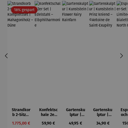
Rabatt
18% gespart
Strandkor
Konfektsc
Gartensku
Gartensku
Esp
b 2-Sitzer
hale 2er
lptur |
lptur |
och
Kompletts
Set |
Kunststein
Kunststein
7-
Verkaufspreis:
Regulärer Preis:
Regulärer Preis:
Regulärer Preis:
Reg
1.775,00 €
59,90 €
49,95 €
34,90 €
15
et |
Edelstahl
| Flower
| Prinz
Li