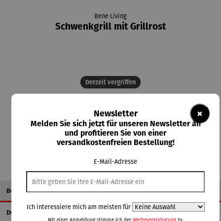
Bene Living
Schwenkgrill mit Grillrost
Derzeit vergriffen
129,00 €
×
Newsletter
Preise inkl. MwSt. zzgl. Versandkosten
Melden Sie sich jetzt für unseren Newsletter an
und profitieren Sie von einer
Nicht mehr verfügbar
versandkostenfreien Bestellung!
E-Mail-Adresse
Beschreibung
Ich interessiere mich am meisten für
Details
Mit einer Anmeldung stimme ich der
Werbevereinbarung
zu.