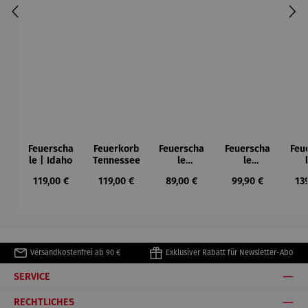
Feuerscha
Feuerkorb
Feuerscha
Feuerscha
Feu
le | Idaho
Tennessee
le
le
Louisiana
Minnesota
Was
Regulärer Preis:
Regulärer Preis:
Regulärer Preis:
Regulärer Preis:
Reg
119,00 €
119,00 €
89,00 €
99,90 €
13
Versandkostenfrei ab 90 €
Exklusiver Rabatt für Newsletter-Abo
SERVICE
RECHTLICHES