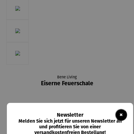
Bene Living
Eiserne Feuerschale
×
Newsletter
69,95 €
Melden Sie sich jetzt für unseren Newsletter an
Preise inkl. MwSt. zzgl. Versandkosten
und profitieren Sie von einer
versandkostenfreien Bestellung!