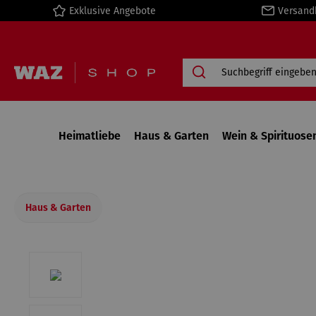
Exklusive Angebote
Versand
springen
Zur Hauptnavigation springen
Heimatliebe
Haus & Garten
Wein & Spirituose
Haus & Garten
Bildergalerie überspringen