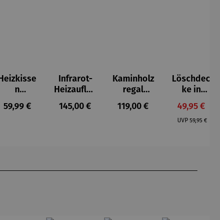
Heizkisse
Infrarot-
Kaminholz
Löschdec
n
Heizauflag
regal
ke in
Rückenab
e
Kalifornie
Design-
s:
Regulärer Preis:
Regulärer Preis:
Regulärer Preis:
Verkaufspr
59,99 €
145,00 €
119,00 €
49,95 €
deckung
n
Box
Regulärer P
UVP
59,95 €