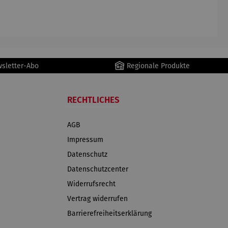
ger
ger DS02
AutoClean
wsletter-Abo
Regionale Produkte
RECHTLICHES
AGB
Impressum
Datenschutz
Datenschutzcenter
Widerrufsrecht
Vertrag widerrufen
Barrierefreiheitserklärung