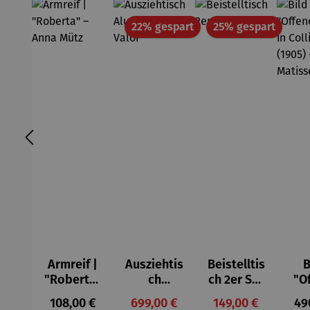
Rabatt
Rabatt
22% gespart
25% gespart
Armreif |
Ausziehtis
Beistelltis
B
"Roberta"
ch
ch 2er Set
"O
– Anna
Aluminium
– Dalias
Fen
Regulärer Preis:
Verkaufspreis:
Verkaufspreis:
Reg
108,00 €
699,00 €
149,00 €
49