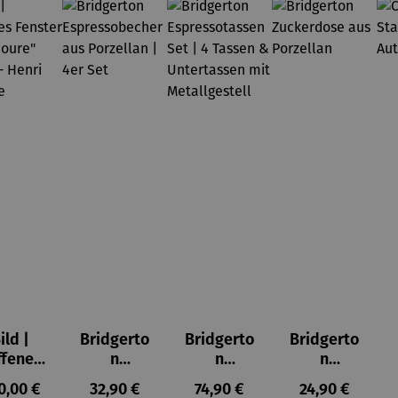
ild |
Bridgerto
Bridgerto
Bridgerto
ffenes
n
n
n
ster in
Espresso
Espressot
Zuckerdo
ulärer Preis:
Regulärer Preis:
Regulärer Preis:
Regulärer Prei
0,00 €
32,90 €
74,90 €
24,90 €