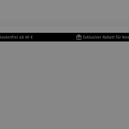
lioure"
becher
assen Set
se aus
905) -
aus
| 4 Tassen
Porzellan
enri
Porzellan
&
tisse
| 4er Set
Untertass
en mit
Metallges
kostenfrei ab 90 €
Exklusiver Rabatt für Ne
tell