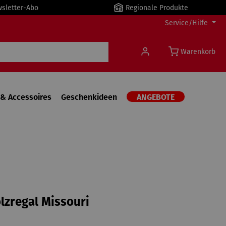
wsletter-Abo
Regionale Produkte
Service/Hilfe
Warenkorb
& Accessoires
Geschenkideen
ANGEBOTE
zregal Missouri