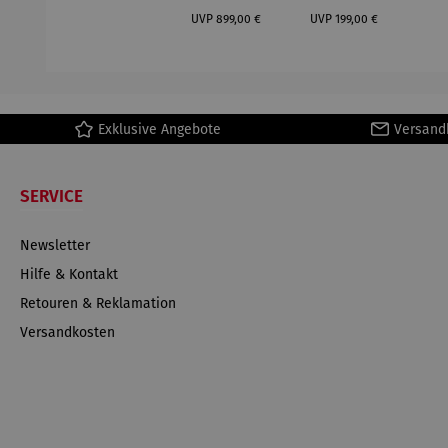
Mütz
– Valor
Col
Regulärer Preis:
Regulärer Preis:
(1
UVP
899,00 €
UVP
199,00 €
H
Ma
Exklusive Angebote
Versand
SERVICE
Newsletter
Hilfe & Kontakt
Retouren & Reklamation
Versandkosten