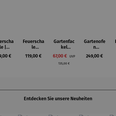
erscha
Feuerscha
Gartenfac
Gartenofe
le |
le
kel
n
shingt
Maryland
ORCHOS
Delaware
gulärer Preis:
Regulärer Preis:
Verkaufspreis:
Regulärer Prei
9,00 €
119,00 €
67,00 €
249,00 €
UVP
on
breit
Regulärer Preis:
135,00 €
Entdecken Sie unsere Neuheiten