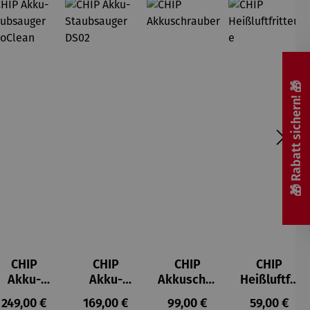
🎁 Rabatt sichern! 🎁
CHIP
CHIP
CHIP
CHIP
Akku-
Akku-
Akkuschra
Heißluftfri
Staubsau
Staubsau
uber
tteuse
s:
Regulärer Preis:
Regulärer Preis:
Regulärer Preis:
Regulärer P
249,00 €
169,00 €
99,00 €
59,00 €