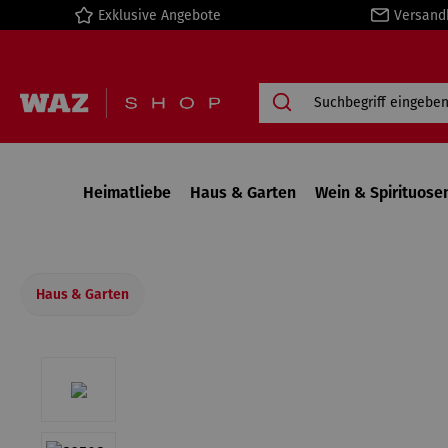
Exklusive Angebote
Versand
springen
Zur Hauptnavigation springen
Heimatliebe
Haus & Garten
Wein & Spirituose
Haus & Garten
Bildergalerie überspringen