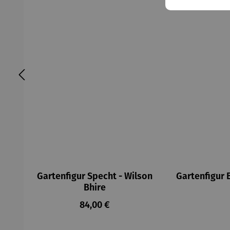
Gartenfigur Specht - Wilson
Gartenfigur 
Bhire
Regulärer Preis:
84,00 €