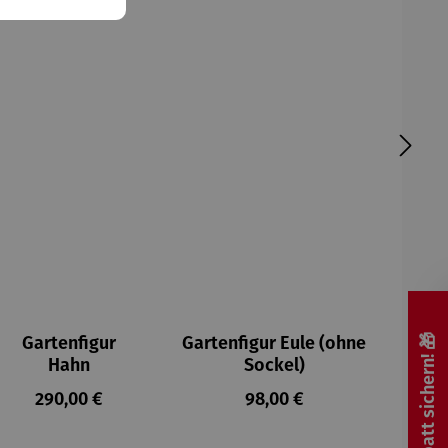
🎁 Rabatt sichern! 🎁
Gartenfigur
Gartenfigur Eule (ohne
Hahn
Sockel)
Regulärer Preis:
Regulärer Preis:
290,00 €
98,00 €