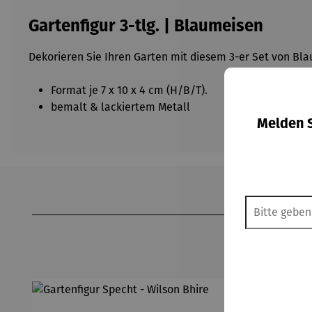
Gartenfigur 3-tlg. | Blaumeisen
Dekorieren Sie Ihren Garten mit diesem 3-er Set von Bla
Format je 7 x 10 x 4 cm (H/B/T).
bemalt & lackiertem Metall
Melden S
Produktgalerie überspringen