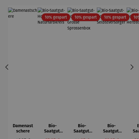
Rabatt
Rabatt
Rabatt
10% gespart
10% gespart
10% gespart
10
Damenast
Bio-
Bio-
Bio-
schere
Saatgut-
Saatgut-
Saatgut-
Sa
Holzbox -
Holzbox L
Holzbox L
Hol