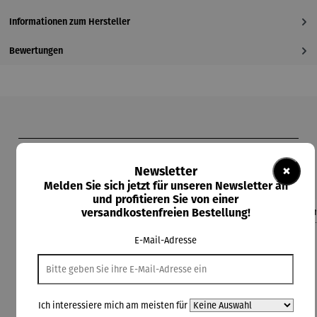
Informationen zum Hersteller
Bewertungen
Produktgalerie überspringen
Kunden kauften auch
×
Newsletter
Melden Sie sich jetzt für unseren Newsletter an
und profitieren Sie von einer
versandkostenfreien Bestellung!
Rabatt
Rabatt
Rabatt
Derzeit vergriffen
8% gespart
8% gespart
13% gespart
E-Mail-Adresse
Ich interessiere mich am meisten für