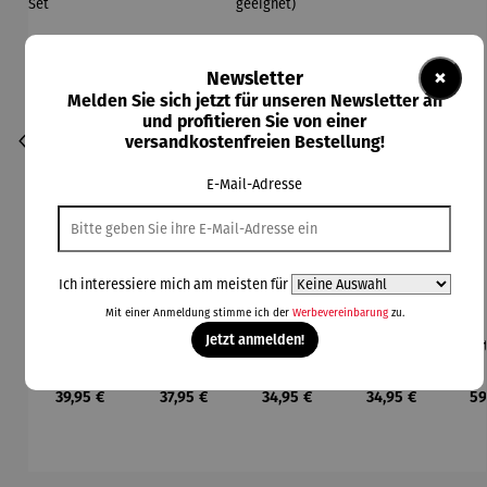
×
Newsletter
Melden Sie sich jetzt für unseren Newsletter an
und profitieren Sie von einer
versandkostenfreien Bestellung!
E-Mail-Adresse
Ich interessiere mich am meisten für
Mit einer Anmeldung stimme ich der
Werbevereinbarung
zu.
Jetzt anmelden!
Gartensch
Set
Ratschens
Gartensch
Gar
ere und
Damensch
chere
ere -
ere
Gürteltasc
ere und
(auch für
PowerGlei
Regulärer Preis:
Regulärer Preis:
Regulärer Preis:
Regulärer Preis:
Re
39,95 €
37,95 €
34,95 €
34,95 €
59
he - Set
Beetkralle
Linkshänd
t
er
geeignet)