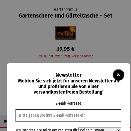
GartenPrimus
Gartenschere und Gürteltasche - Set
39,95 €
Preise inkl. MwSt. zzgl. Versandkosten
Lieferzeit: 3-5 Tage
×
Newsletter
Melden Sie sich jetzt für unseren Newsletter an
In den Warenkorb
und profitieren Sie von einer
versandkostenfreien Bestellung!
E-Mail-Adresse
Beschreibung
Ich interessiere mich am meisten für