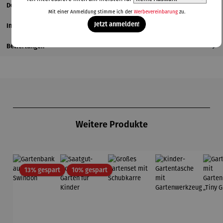
Details
Mit einer Anmeldung stimme ich der
Werbevereinbarung
zu.
Jetzt anmelden!
Informationen zum Hersteller
Bewertungen
Produktgalerie überspringen
Weitere Produkte
Rabatt
Rabatt
13% gespart
10% gespart