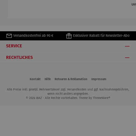
–
Fairy
kniend –
Edition
UV
Elbphilhar
Rainfarn
©Antoine
Bialetti &
monie
de Saint-
The North
Exupéry
Face
Versandkostenfrei ab 90 €
Exklusiver Rabatt für Newsletter-Abo
SERVICE
RECHTLICHES
Kontakt
Hilfe
Retouren & Reklamation
Impressum
Alle Preise inkl. gesetzl. Mehrwertsteuer zzgl.
Versandkosten
und ggf. Nachnahmegebühren,
wenn nicht anders angegeben.
© 2026 WAZ - Alle Rechte vorbehalten. Theme by
ThemeWare®