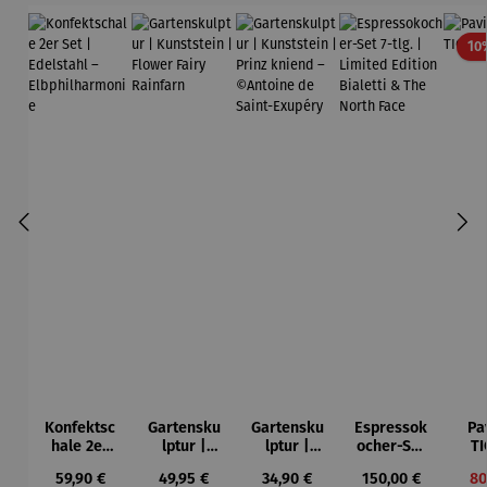
10
Konfektsc
Gartensku
Gartensku
Espressok
Pa
hale 2er
lptur |
lptur |
ocher-Set
TI
Set |
Kunststein
Kunststein
7-tlg. |
Regulärer Preis:
Regulärer Preis:
Regulärer Preis:
Regulärer Preis:
Ve
59,90 €
49,95 €
34,90 €
150,00 €
80
Edelstahl
| Flower
| Prinz
Limited