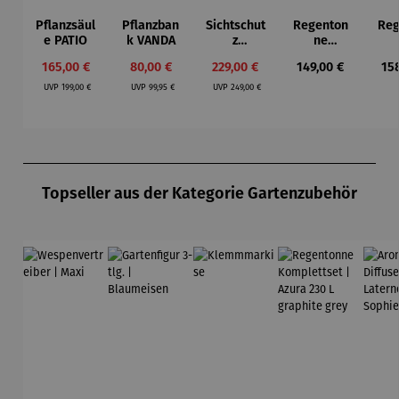
Pflanzsäul
Pflanzban
Sichtschut
Regenton
Reg
e PATIO
k VANDA
z
ne
Pflanzspal
Kompletts
Kom
Verkaufspreis:
Verkaufspreis:
Verkaufspreis:
Regulärer Preis:
Reg
165,00 €
80,00 €
229,00 €
149,00 €
15
ier aus
et |
et 
Regulärer Preis:
Regulärer Preis:
Regulärer Preis:
Teakholz
Amphore
2
UVP
199,00 €
UVP
99,95 €
UVP
249,00 €
mit
240 L
gr
Pflanzbeh
terrakotta
g
älter –
Holmer
Produktgalerie überspringen
Topseller aus der Kategorie Gartenzubehör