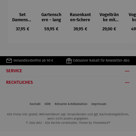
Set
Gartensch
Rasenkant
Vogelträn
Vog
Damensch
ere - lang
en-Schere
ke mit
k
ere und
dekorativ
L
Regulärer Preis:
Regulärer Preis:
Regulärer Preis:
Regulärer Preis:
Re
37,95 €
59,95 €
39,95 €
29,00 €
49
Beetkralle
em
Bel
Standbein
Versandkostenfrei ab 90 €
Exklusiver Rabatt für Newsletter-Abo
SERVICE
RECHTLICHES
Kontakt
Hilfe
Retouren & Reklamation
Impressum
Alle Preise inkl. gesetzl. Mehrwertsteuer zzgl.
Versandkosten
und ggf. Nachnahmegebühren,
wenn nicht anders angegeben.
© 2026 WAZ - Alle Rechte vorbehalten. Theme by
ThemeWare®