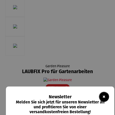
Garden Pleasure
LAUBFIX Pro für Gartenarbeiten
Rabatt
20% gespart
×
Newsletter
47,95 €
Melden Sie sich jetzt für unseren Newsletter an
UVP
59,95 €
und profitieren Sie von einer
versandkostenfreien Bestellung!
Preise inkl. MwSt. zzgl. Versandkosten