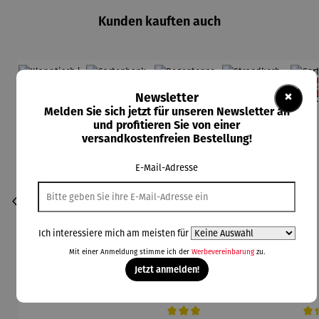
Kunden kauften auch
Rabatt
Rabatt
Rabatt
19% gespart
40% gespart
15% gespart
13
×
Newsletter
Melden Sie sich jetzt für unseren Newsletter an
und profitieren Sie von einer
versandkostenfreien Bestellung!
E-Mail-Adresse
Ich interessiere mich am meisten für
Mit einer Anmeldung stimme ich der
Werbevereinbarung
zu.
Jetzt anmelden!