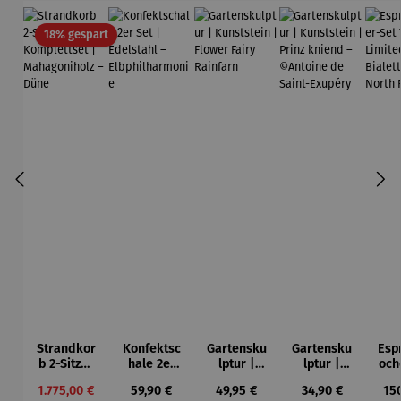
Rabatt
18% gespart
Strandkor
Konfektsc
Gartensku
Gartensku
Esp
b 2-Sitzer
hale 2er
lptur |
lptur |
och
Kompletts
Set |
Kunststein
Kunststein
7-
Verkaufspreis:
Regulärer Preis:
Regulärer Preis:
Regulärer Preis:
Reg
1.775,00 €
59,90 €
49,95 €
34,90 €
15
et |
Edelstahl
| Flower
| Prinz
Li