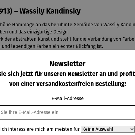
913) – Wassily Kandinsky
schöne Hommage an das berühmte Gemälde von Wassily Kandinsk
ben und das einzigartige Design.
rk der abstrakten Kunst und steht für die Verbindung von Farb
 und lebendigen Farben ein echter Blickfang ist.
Newsletter
ie sich jetzt für unseren Newsletter an und profit
von einer versandkostenfreien Bestellung!
E-Mail-Adresse
Ich interessiere mich am meisten für