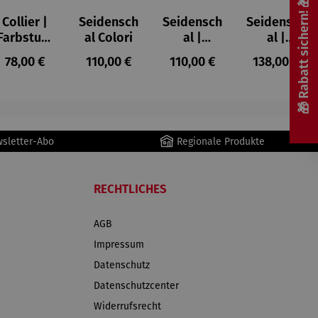
🎁 Rabatt sichern! 🎁
Collier |
Seidensch
Seidensch
Seidensch
Farbstudi
al Colori
al |
al |
e
Blumen –
Großes
s:
Regulärer Preis:
Regulärer Preis:
Regulärer Preis:
Regulärer P
78,00 €
110,00 €
110,00 €
138,00 €
Quadrate
Louis C.
Stillleben
– Wassily
Tiffany/Pe
am
Kandinsky
tra
Säulentisc
Waszak
h – Pablo
Picasso
wsletter-Abo
Regionale Produkte
RECHTLICHES
AGB
Impressum
Datenschutz
Datenschutzcenter
Widerrufsrecht