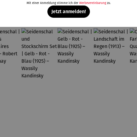
Mit einer Anmeldung stimme ich der
Werbevereinbarung
zu.
Weitere Produkte
Jetzt anmelden!