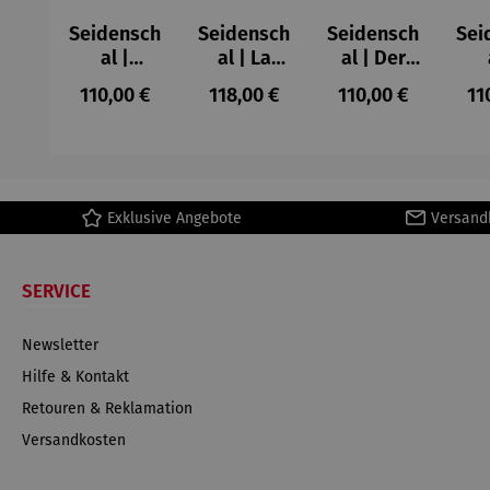
Seidensch
Seidensch
Seidensch
Sei
al |
al | La
al | Der
Stoclet
perruche
Mandrill
F
Regulärer Preis:
Regulärer Preis:
Regulärer Preis:
Re
110,00 €
118,00 €
110,00 €
11
Fries –
et la
(1913) –
Cir
Gustav
sirène
Franz
s (
Klimt
(1958) –
Marc
R
Henri
De
Matisse
Exklusive Angebote
Versand
SERVICE
Newsletter
Hilfe & Kontakt
Retouren & Reklamation
Versandkosten