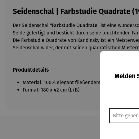
Seidenschal | Farbstudie Quadrate (1
Der Seidenschal "Farbstudie Quadrate" ist eine wunder
Seide gefertigt und besticht durch seine leuchtenden Far
Die Farbstudie Quadrate von Kandinsky ist ein Meisterwe
Seidenschal wider, der mit seinen quadratischen Mustern
Produktdetails
Melden S
Material: 100% elegant fließendem Seidensatin
Format: 180 x 42 cm (L/B)
Produktgalerie überspringen