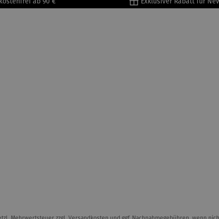
kostenfrei ab 90 €
Exklusiver Rabatt für Ne
setzl. Mehrwertsteuer zzgl.
Versandkosten
und ggf. Nachnahmegebühren, wenn nich