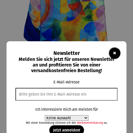
×
Newsletter
Melden Sie sich jetzt für unseren Newsletter
an und profitieren Sie von einer
versandkostenfreien Bestellung!
ars mundi
Seidenschal | Formes Circulaires (1912) –
E-Mail-Adresse
Robert Delaunay
Ich interessiere mich am meisten für
110,00 €
Mit einer Anmeldung stimme ich der
Werbevereinbarung
zu.
Jetzt anmelden!
Preise inkl. MwSt. zzgl. Versandkosten