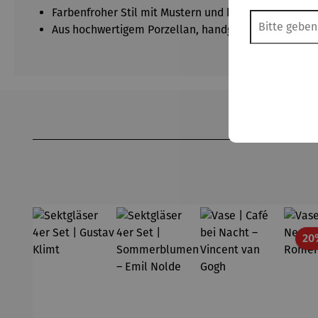
Farbenfroher Stil mit Mustern und klaren Linien – typ
Aus hochwertigem Porzellan, handgefertigt
Produktgalerie überspringen
20