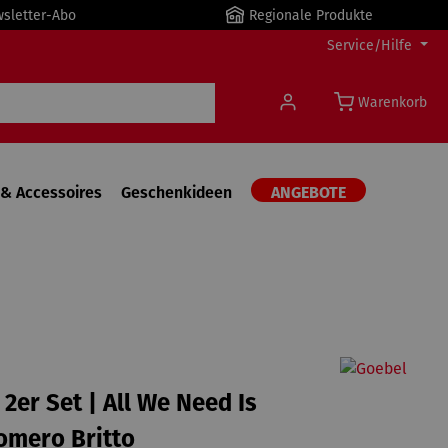
wsletter-Abo
Regionale Produkte
Service/Hilfe
Warenkorb
& Accessoires
Geschenkideen
ANGEBOTE
 2er Set | All We Need Is
omero Britto