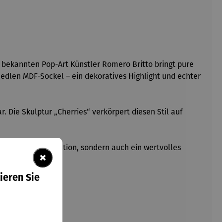
al bekannten Pop-Art Künstler Romero Britto bringt pure
m edlen MDF-Sockel – ein dekoratives Highlight und echter
 Die Skulptur „Cherries“ verkörpert diesen Stil auf
ne stilvolle Dekoration, sondern auch ein wertvolles
×
ieren Sie