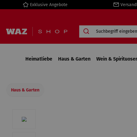
Exklusive Angebote
Versand
springen
Zur Hauptnavigation springen
Heimatliebe
Haus & Garten
Wein & Spirituose
Haus & Garten
Bildergalerie überspringen