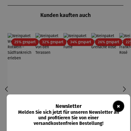
Produktgalerie überspringen
Kunden kauften auch
Rabatt
Rabatt
Rabatt
Rabatt
25% gespart
32% gespart
34% gespart
26% gespart
22
×
Newsletter
Melden Sie sich jetzt für unseren Newsletter an
und profitieren Sie von einer
versandkostenfreien Bestellung!