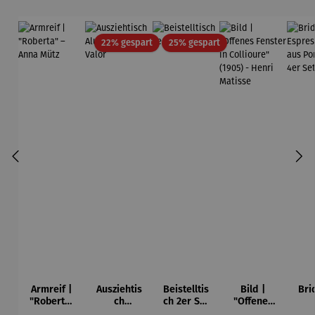
Rabatt
Rabatt
22% gespart
25% gespart
Armreif |
Ausziehtis
Beistelltis
Bild |
Bri
"Roberta"
ch
ch 2er Set
"Offenes
– Anna
Aluminium
– Dalias
Fenster in
Esp