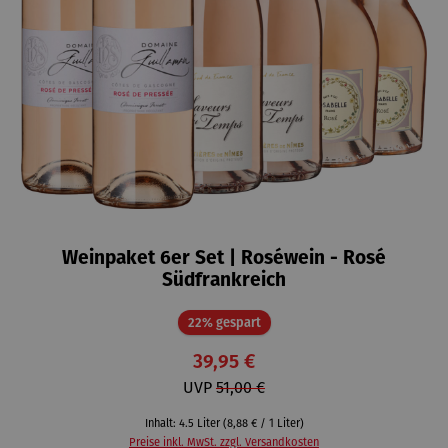
Weinpaket 6er Set | Roséwein - Rosé
Südfrankreich
Rabatt
22% gespart
39,95 €
UVP
51,00 €
Inhalt:
4.5 Liter
(8,88 € / 1 Liter)
Preise inkl. MwSt. zzgl. Versandkosten