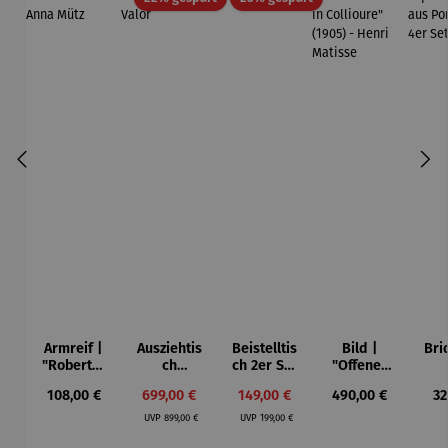
Armreif |
Ausziehtis
Beistelltis
Bild |
Bri
"Roberta"
ch
ch 2er Set
"Offenes
– Anna
Aluminium
– Dalias
Fenster in
Esp
Regulärer Preis:
Verkaufspreis:
Verkaufspreis:
Regulärer Preis:
Re
108,00 €
699,00 €
149,00 €
490,00 €
32
Mütz
– Valor
Collioure"
ech
Regulärer Preis:
Regulärer Preis:
(1905) -
Por
UVP
899,00 €
UVP
199,00 €
Henri
| 4