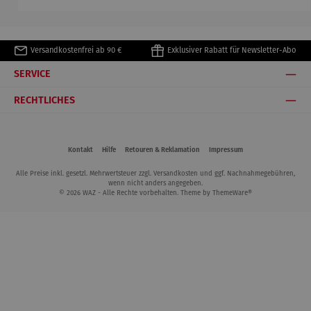
Matisse
Versandkostenfrei ab 90 €
Exklusiver Rabatt für Newsletter-Abo
SERVICE
RECHTLICHES
Kontakt
Hilfe
Retouren & Reklamation
Impressum
Alle Preise inkl. gesetzl. Mehrwertsteuer zzgl.
Versandkosten
und ggf. Nachnahmegebühren,
wenn nicht anders angegeben.
© 2026 WAZ - Alle Rechte vorbehalten. Theme by
ThemeWare®