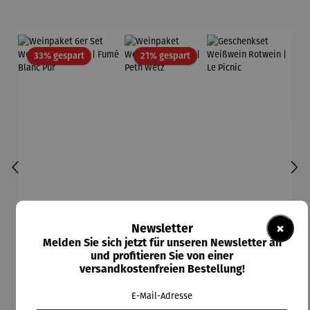
Rabatt
Rabatt
33% gespart
21% gespart
×
Newsletter
Melden Sie sich jetzt für unseren Newsletter an
und profitieren Sie von einer
versandkostenfreien Bestellung!
E-Mail-Adresse
Weinpaket 6er Set
Weinpaket
Geschenkset