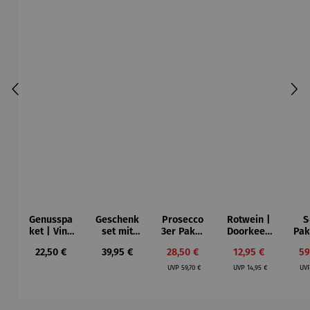
Genusspa
Geschenk
Prosecco
Rotwein |
S
ket | Vino
set mit
3er Paket
Doorkeep
Pak
y Olivas
Rotwein |
| Bio
er Shiraz
S
Regulärer Preis:
Regulärer Preis:
Verkaufspreis:
Verkaufspreis:
Ve
22,50 €
39,95 €
28,50 €
12,95 €
59
Schlaraffe
Prosecco
Pot
Regulärer Preis:
Regulärer Preis:
nland
DOC
R
UVP
59,70 €
UVP
14,95 €
UV