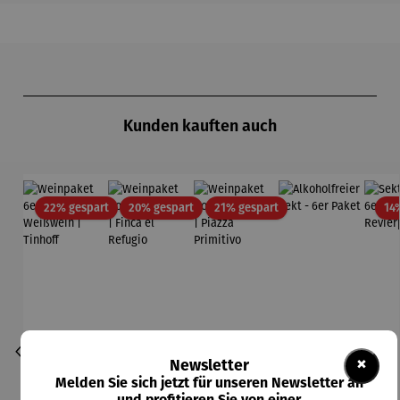
Produktgalerie überspringen
Kunden kauften auch
Rabatt
Rabatt
Rabatt
22% gespart
20% gespart
21% gespart
14
×
Newsletter
Melden Sie sich jetzt für unseren Newsletter an