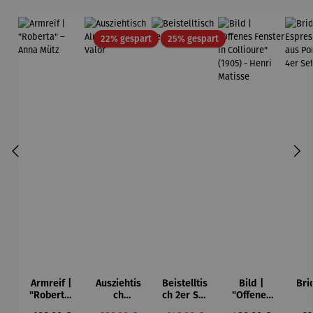
Rabatt
Rabatt
22% gespart
25% gespart
Armreif |
Ausziehtis
Beistelltis
Bild |
Bri
"Roberta"
ch
ch 2er Set
"Offenes
– Anna
Aluminium
– Dalias
Fenster in
Esp