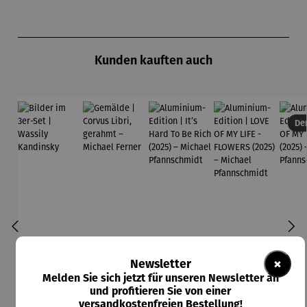
Produktgalerie überspringen
Kunden kauften auch
Der
×
Newsletter
Melden Sie sich jetzt für unseren Newsletter an
und profitieren Sie von einer
versandkostenfreien Bestellung!