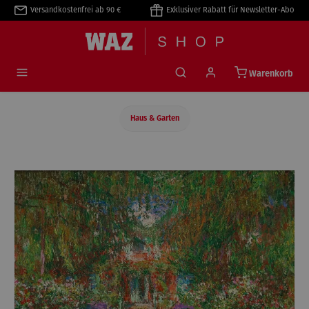
Versandkostenfrei ab 90 €
Exklusiver Rabatt für Newsletter-Abo
alt springen
Warenkorb
Haus & Garten
Bildergalerie überspringen